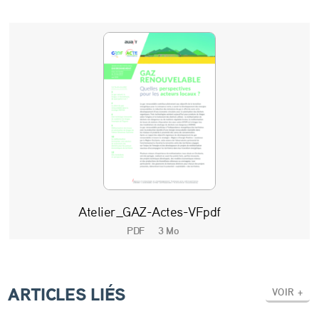
p
e
c
t
i
v
e
s
p
Atelier_GAZ-Actes-VFpdf
o
PDF
3 Mo
u
r
ARTICLES LIÉS
l
VOIR +