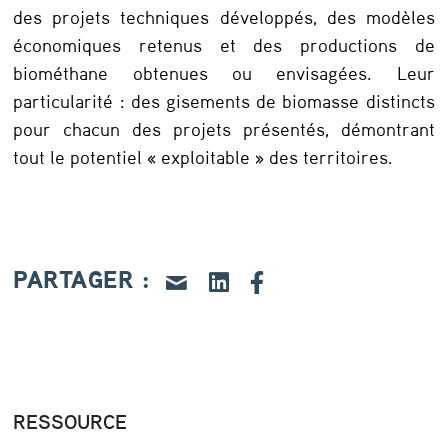
e
des projets techniques développés, des modèles
,
économiques retenus et des productions de
biométhane obtenues ou envisagées. Leur
q
particularité : des gisements de biomasse distincts
u
pour chacun des projets présentés, démontrant
e
tout le potentiel « exploitable » des territoires.
l
l
e
PARTAGER :
s
p
e
r
s
RESSOURCE