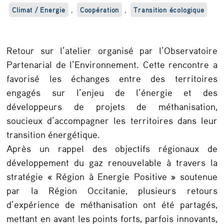
a
Climat / Energie
,
Coopération
,
Transition écologique
z
r
Retour sur l’atelier organisé par l’Observatoire
e
Partenarial de l’Environnement. Cette rencontre a
n
favorisé les échanges entre des territoires
engagés sur l’enjeu de l’énergie et des
o
développeurs de projets de méthanisation,
u
soucieux d’accompagner les territoires dans leur
v
transition énergétique.
e
Après un rappel des objectifs régionaux de
l
développement du gaz renouvelable à travers la
stratégie « Région à Energie Positive » soutenue
a
par la Région Occitanie, plusieurs retours
b
d’expérience de méthanisation ont été partagés,
l
mettant en avant les points forts, parfois innovants,