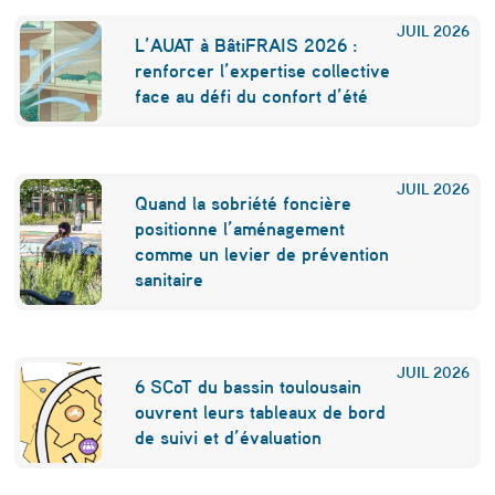
e
JUIL
2026
s
L’AUAT à BâtiFRAIS 2026 :
a
renforcer l’expertise collective
face au défi du confort d’été
c
t
e
JUIL
2026
Quand la sobriété foncière
u
positionne l’aménagement
comme un levier de prévention
r
sanitaire
s
l
o
JUIL
2026
6 SCoT du bassin toulousain
c
ouvrent leurs tableaux de bord
de suivi et d’évaluation
a
u