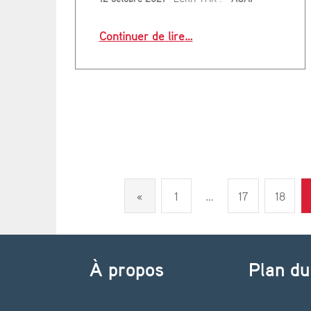
“Toulouse : le ciel s’écl
Continuer de lire
…
Previous page
«
1
…
17
18
À propos
Plan du