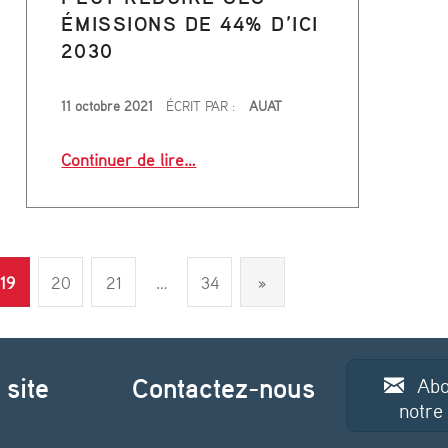
ÉMISSIONS DE 44% D’ICI
aircit au dessus de la ferme urbaine des Pradettes”
2030
PUBLIÉ LE
11 octobre 2021
ÉCRIT PAR :
AUAT
“Mobilité : voilà comment Toulouse 
Continuer de lire
…
Next page
19
20
21
…
34
»
 site
Contactez-nous
Abo
notre