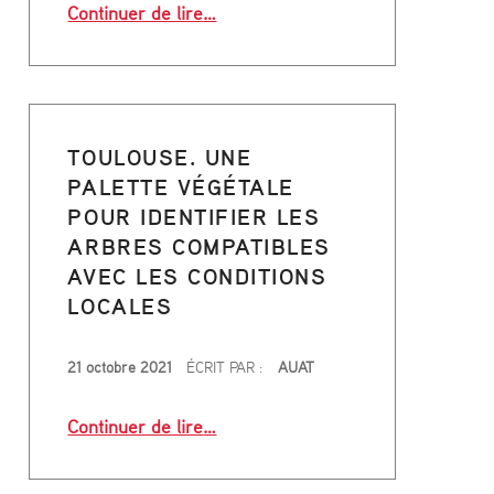
Continuer de lire
…
O
U
L
TOULOUSE. UNE
O
PALETTE VÉGÉTALE
POUR IDENTIFIER LES
U
ARBRES COMPATIBLES
S
AVEC LES CONDITIONS
LOCALES
A
x coeurs de quartiers pour les habitants de Montaudran”
PUBLIÉ LE
I
21 octobre 2021
ÉCRIT PAR :
AUAT
N
“Toulouse. Une palette végétale pour
Continuer de lire
…
(