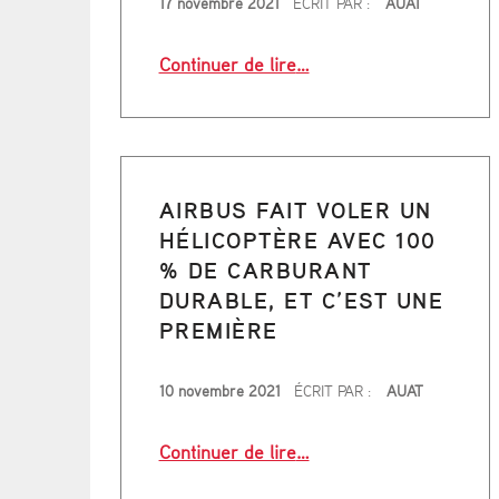
17 novembre 2021
ÉCRIT PAR :
AUAT
“L’association Fairéco am
Continuer de lire
…
AIRBUS FAIT VOLER UN
HÉLICOPTÈRE AVEC 100
% DE CARBURANT
DURABLE, ET C’EST UNE
PREMIÈRE
PUBLIÉ LE
10 novembre 2021
ÉCRIT PAR :
AUAT
“Airbus fait voler un hél
Continuer de lire
…