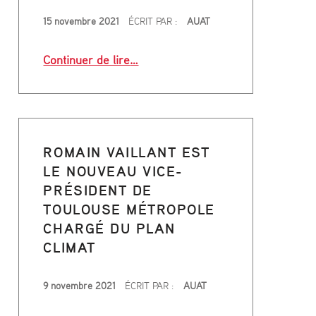
:
PUBLIÉ LE
15 novembre 2021
ÉCRIT PAR :
AUAT
ène l’écologie dans les quartiers prioritaires de Toulouse”
L
“Toulouse : Inauguration d’Energibi
Continuer de lire
…
E
J
O
ROMAIN VAILLANT EST
U
LE NOUVEAU VICE-
R
PRÉSIDENT DE
TOULOUSE MÉTROPOLE
N
CHARGÉ DU PLAN
A
CLIMAT
L
icoptère avec 100 % de carburant durable, et c’est une premiè
PUBLIÉ LE
9 novembre 2021
ÉCRIT PAR :
AUAT
T
“Romain Vaillant est le nouveau vic