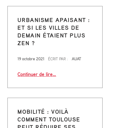
P
A
URBANISME APAISANT :
ET SI LES VILLES DE
G
DEMAIN ÉTAIENT PLUS
ZEN ?
E
s salariés comme remèdes aux déserts médicaux”
1
PUBLIÉ LE
19 octobre 2021
ÉCRIT PAR :
AUAT
9
“Urbanisme apaisant : Et si les ville
Continuer de lire
…
)
MOBILITÉ : VOILÀ
COMMENT TOULOUSE
PEUT RÉDUIRE SES