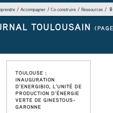
É
prendre
Accompagner
Co-construire
Ressources
T
URNAL TOULOUSAIN
I
(PAGE
Q
U
E
T
TOULOUSE :
INAUGURATION
T
D’ENERGIBIO, L’UNITÉ DE
E
PRODUCTION D’ÉNERGIE
VERTE DE GINESTOUS-
GARONNE