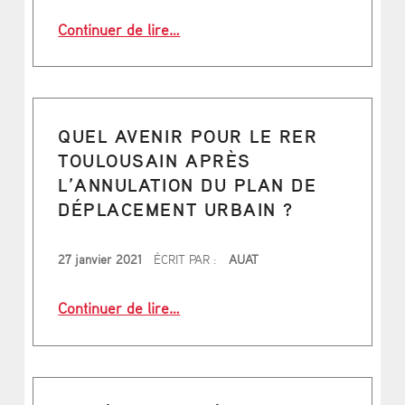
“Voici la stratégie mobilité de la H
Continuer de lire
…
QUEL AVENIR POUR LE RER
TOULOUSAIN APRÈS
L’ANNULATION DU PLAN DE
DÉPLACEMENT URBAIN ?
PUBLIÉ LE
27 janvier 2021
ÉCRIT PAR :
AUAT
“Quel avenir pour le RER toulousain
Continuer de lire
…