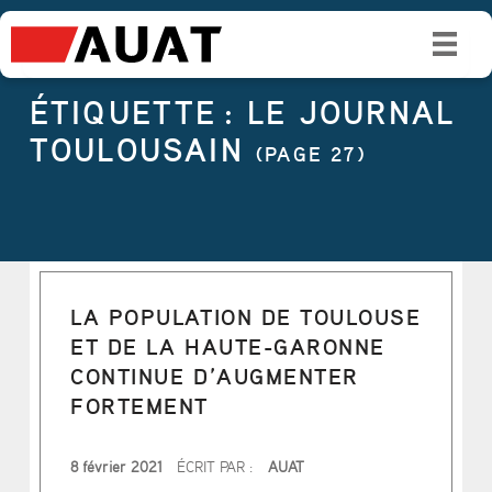
É
T
I
ÉTIQUETTE :
LE JOURNAL
Q
TOULOUSAIN
(PAGE 27)
U
E
T
T
LA POPULATION DE TOULOUSE
E
ET DE LA HAUTE-GARONNE
CONTINUE D’AUGMENTER
:
FORTEMENT
L
PUBLIÉ LE
8 février 2021
ÉCRIT PAR :
AUAT
E