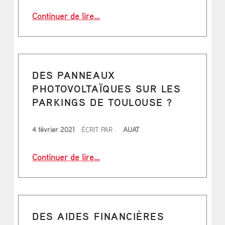
J
“La population de Toulouse et de l
Continuer de lire
…
O
U
R
DES PANNEAUX
N
PHOTOVOLTAÏQUES SUR LES
A
PARKINGS DE TOULOUSE ?
L
PUBLIÉ LE
T
4 février 2021
ÉCRIT PAR :
AUAT
O
“Des panneaux photovoltaïques sur 
Continuer de lire
…
U
L
O
U
DES AIDES FINANCIÈRES