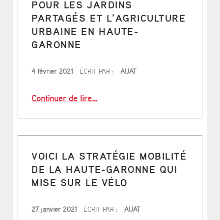
POUR LES JARDINS
S
PARTAGÉS ET L’AGRICULTURE
A
URBAINE EN HAUTE-
I
GARONNE
N
PUBLIÉ LE
4 février 2021
ÉCRIT PAR :
AUAT
(
“Des aides financières pour les jar
P
Continuer de lire
…
A
G
E
VOICI LA STRATÉGIE MOBILITÉ
2
DE LA HAUTE-GARONNE QUI
7
MISE SUR LE VÉLO
)
PUBLIÉ LE
27 janvier 2021
ÉCRIT PAR :
AUAT