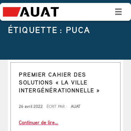
É
T
I
ÉTIQUETTE :
PUCA
Q
U
E
T
PREMIER CAHIER DES
T
SOLUTIONS « LA VILLE
E
INTERGÉNÉRATIONNELLE »
PUBLIÉ LE
:
26 avril 2022
ÉCRIT PAR :
AUAT
P
“Premier Cahier des solutions « La v
Continuer de lire
…
U