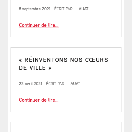
PUBLIÉ LE
8 septembre 2021
ÉCRIT PAR :
AUAT
“Bruxelles : une ville productive et 
Continuer de lire
…
« RÉINVENTONS NOS CŒURS
DE VILLE »
PUBLIÉ LE
22 avril 2021
ÉCRIT PAR :
AUAT
“« Réinventons nos cœurs de ville »
Continuer de lire
…