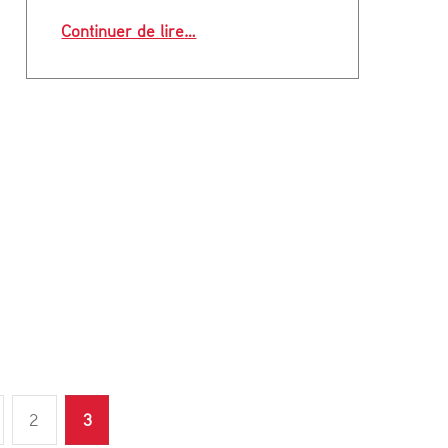
:
“Le Covid-19 serait-il le remède de
Continuer de lire
…
U
S
B
E
K
&
 se remet à fabriquer”
R
I
C
 page
2
3
A