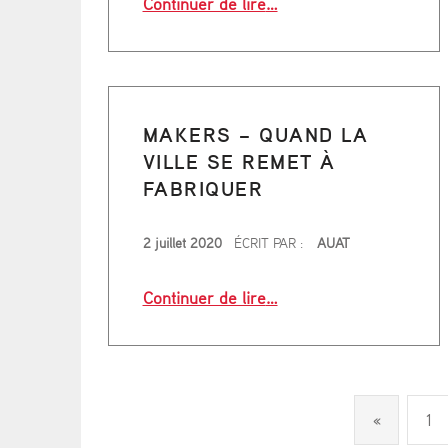
Continuer de lire
…
MAKERS – QUAND LA
VILLE SE REMET À
FABRIQUER
PUBLIÉ LE
2 juillet 2020
ÉCRIT PAR :
AUAT
“Makers – Quand la ville
Continuer de lire
…
Previous
«
1