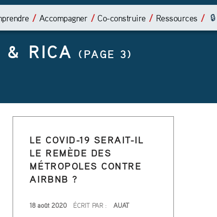
É
prendre
Accompagner
Co-construire
Ressources
T
 & RICA
I
(PAGE 3)
Q
U
E
T
LE COVID-19 SERAIT-IL
LE REMÈDE DES
T
MÉTROPOLES CONTRE
E
AIRBNB ?
PUBLIÉ LE
18 août 2020
ÉCRIT PAR :
AUAT
ampagnes va se poursuivre »”