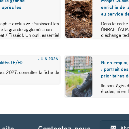
de la grande
Projet Qualis
 après les
enrichie de l
au service de
aphie exclusive réunissant les
Dans le cadre
e la grande agglomération
l’INRAE, l’AU
at
/ Tisséo). Un outil essentiel
d’échange tec
JUIN
2026
lités (F/H)
Ni en emploi,
: portrait de
ut 2027, consultez la fiche de
prioritaires 
Ils sont âgés 
études, ni en
 site
Contactez-nous
Abo