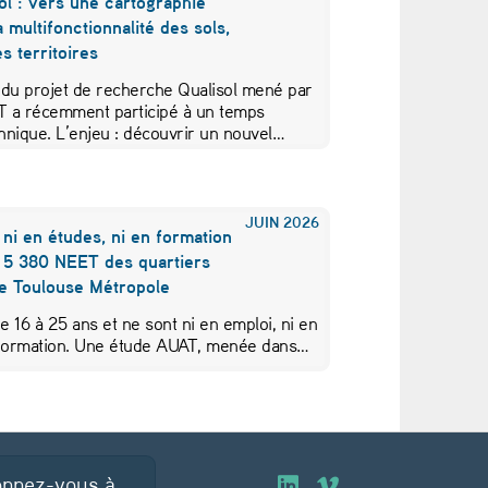
ol : vers une cartographie
a multifonctionnalité des sols,
s territoires
 du projet de recherche Qualisol mené par
AT a récemment participé à un temps
hnique. L’enjeu : découvrir un nouvel…
JUIN
2026
 ni en études, ni en formation
s 5 380 NEET des quartiers
de Toulouse Métropole
de 16 à 25 ans et ne sont ni en emploi, ni en
 formation. Une étude AUAT, menée dans…
nnez-vous à
O
O