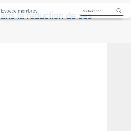
Rechercher :
Espace membres
ans la réduction de ses