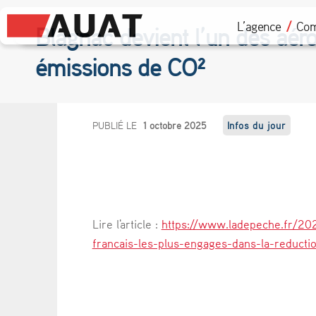
L’agence
Com
Blagnac devient l’un des aéro
émissions de CO²
B
PUBLIÉ LE
1 octobre 2025
Infos du jour
l
a
g
Lire l'article :
https://www.ladepeche.fr/20
n
francais-les-plus-engages-dans-la-reduct
a
c