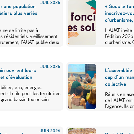
JUIL
2026
: une population
« Sous le fon
métiers plus variés
inscrivez-vo
d’urbanisme,
 ne se limite pas à
L’AUAT invite 
s résidentiels, vieillissement
l’édition 2026
crutement, l’AUAT publie deux
d’urbanisme. 
ibuer…
JUIL
2026
in ouvrent leurs
L’assemblée 
et d’évaluation
cap d’un mand
collective
ilités, eau, énergie…
est-il utile pour les territoires
Réunis en ass
 grand bassin toulousain
de l’AUAT ont 
l’agence. Ils
JUIN
2026