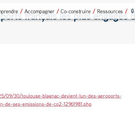
prendre
Accompagner
Co-construire
Ressources
ports français les plus engagés d
25/09/30/toulouse-blagnac-devient-lun-des-aeroports-
ion-de-ses-emissions-de-co2-12961981.php