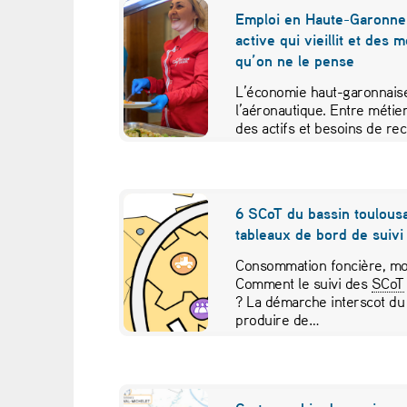
n
Emploi en Haute-Garonne 
active qui vieillit et des 
d
qu’on ne le pense
e
L’économie haut-garonnaise
l’aéronautique. Entre métier
s
des actifs et besoins de re
études croisées pour contr
a
é
6 SCoT du bassin toulousa
tableaux de bord de suivi 
r
Consommation foncière, mob
o
Comment le suivi des
SCoT
? La démarche interscot du
p
produire de…
o
r