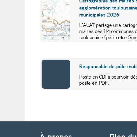
Cartographie des maires 
agglomération toulousaine
t
municipales 2026
s
L’AUAT partage une cartogr
maires des 114 communes d
f
toulousaine (périmètre
Sme
pour visualiser…
r
a
Responsable de pôle mobi
n
Poste en CDI à pourvoir déb
poste en PDF.
ç
a
i
Navigation de l’article
s
À propos
Plan du