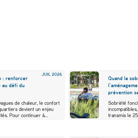
JUIL
2026
 : renforcer
Quand la sobr
e au défi du
l’aménageme
prévention sa
 vagues de chaleur, le confort
Sobriété fonci
quartiers devient un enjeu
incompatibles,
vités. Pour continuer à…
transmis le 2