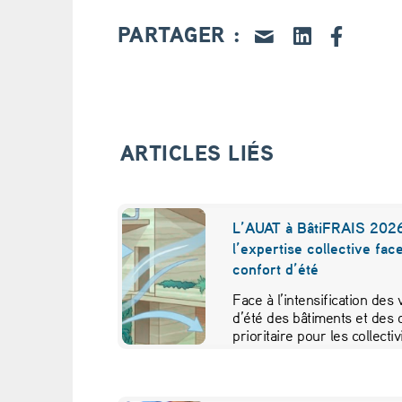
d
PARTAGER :
e
v
i
ARTICLES LIÉS
e
n
L’AUAT à BâtiFRAIS 2026
l’expertise collective fac
t
confort d’été
l
Face à l’intensification des
d’été des bâtiments et des 
’
prioritaire pour les collecti
u