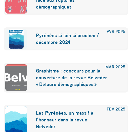
n
démographiques
d
i
t
AVR
2025
Pyrénées si loin si proches /
é
décembre 2024
:
l
MAR
2025
e
Graphisme : concours pour la
couverture de la revue Belveder
s
« Détours démographiques »
g
r
FÉV
2025
a
Les Pyrénées, un massif à
n
l’honneur dans la revue
Belveder
d