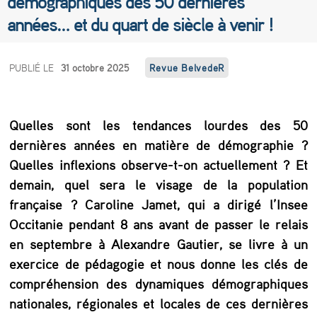
démographiques des 50 dernières
années… et du quart de siècle à venir !
D
PUBLIÉ LE
31 octobre 2025
Revue BelvedeR
e
s
Quelles sont les tendances lourdes des 50
e
dernières années en matière de démographie ?
f
Quelles inflexions observe-t-on actuellement ? Et
f
demain, quel sera le visage de la population
e
française ?
Caroline Jamet, qui a dirigé l’Insee
Occitanie pendant 8 ans avant de passer le relais
t
en septembre à Alexandre Gautier, se livre à un
s
exercice de pédagogie et nous donne les clés de
d
compréhension des dynamiques démographiques
u
nationales, régionales et locales de ces dernières