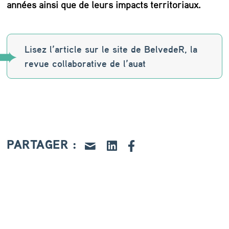
années ainsi que de leurs impacts territoriaux.
b
a
b
Lisez l’article sur le site de BelvedeR, la
y
revue collaborative de l’auat
-
b
o
o
PARTAGER :
m
à
l
a
b