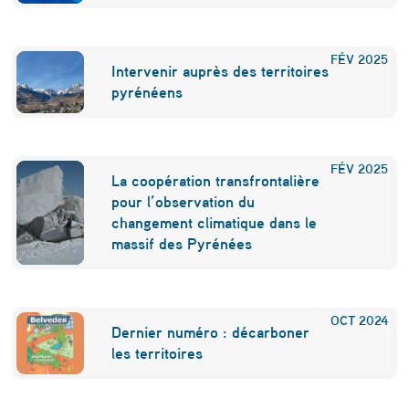
e
s
FÉV
2025
Intervenir auprès des territoires
d
pyrénéens
y
n
FÉV
2025
a
La coopération transfrontalière
pour l’observation du
m
changement climatique dans le
i
massif des Pyrénées
q
u
OCT
2024
Dernier numéro : décarboner
e
les territoires
s
d