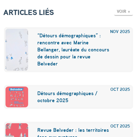
a
ARTICLES LIÉS
i
VOIR +
s
NOV
2025
s
“Détours démographiques” :
rencontre avec Marine
e
Bellanger, lauréate du concours
d
de dessin pour la revue
e
Belveder
l
a
OCT
2025
Détours démographiques /
f
octobre 2025
é
c
o
OCT
2025
Revue Belveder : les territoires
face aux ruptures