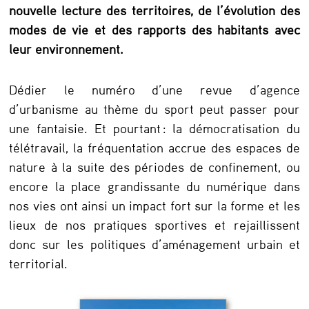
u
nouvelle lecture des territoires, de l’évolution des
e
modes de vie et des rapports des habitants avec
leur environnement.
B
e
Dédier le numéro d’une revue d’agence
l
d’urbanisme au thème du sport peut passer pour
v
une fantaisie. Et pourtant : la démocratisation du
e
télétravail, la fréquentation accrue des espaces de
nature à la suite des périodes de confinement, ou
d
encore la place grandissante du numérique dans
e
nos vies ont ainsi un impact fort sur la forme et les
R
lieux de nos pratiques sportives et rejaillissent
s
donc sur les politiques d’aménagement urbain et
territorial.
e
m