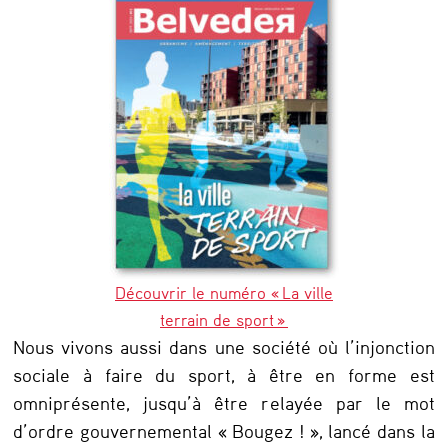
e
t
a
u
s
p
o
r
t
Découvrir le numéro « La ville
terrain de sport »
Nous vivons aussi dans une société où l’injonction
sociale à faire du sport, à être en forme est
omniprésente, jusqu’à être relayée par le mot
d’ordre gouvernemental « Bougez ! », lancé dans la