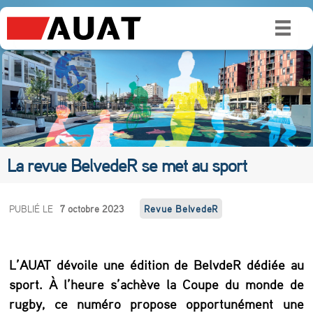
La revue BelvedeR se met au sport
L
PUBLIÉ LE
7 octobre 2023
Revue BelvedeR
a
r
L’AUAT dévoile une édition de BelvdeR dédiée au
e
sport. À l’heure s’achève la Coupe du monde de
v
rugby, ce numéro propose opportunément une