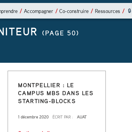
É
prendre
Accompagner
Co-construire
Ressources
T
NITEUR
I
(PAGE 50)
Q
U
E
T
MONTPELLIER : LE
CAMPUS MBS DANS LES
T
STARTING-BLOCKS
E
PUBLIÉ LE
1 décembre 2020
ÉCRIT PAR :
AUAT
“Montpellier : le campus MBS dans l