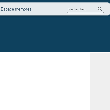
Rechercher :
Espace membres
es starting-blocks”