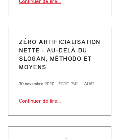
:
Continuer de lire
…
eaux, futur grand projet d’espace public métropolitain»”
L
E
M
ZÉRO ARTIFICIALISATION
NETTE : AU-DELÀ DU
O
SLOGAN, MÉTHODO ET
MOYENS
N
I
PUBLIÉ LE
30 novembre 2020
ÉCRIT PAR :
AUAT
T
“Zéro artificialisation nette : au-d
Continuer de lire
…
 la voie de la ville durable”
E
U
R