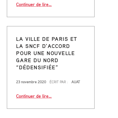
“Paris lance une réflexion sur l’espa
Continuer de lire
…
es se livre au public”
LA VILLE DE PARIS ET
LA SNCF D’ACCORD
POUR UNE NOUVELLE
GARE DU NORD
“DÉDENSIFIÉE”
PUBLIÉ LE
23 novembre 2020
ÉCRIT PAR :
AUAT
 Faloci rénovera l’école de Georges Candilis”
“La Ville de Paris et la SNCF d’acc
Continuer de lire
…