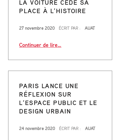
LA VOITURE CÈDE SA
PLACE À L’HISTOIRE
(
PUBLIÉ LE
P
27 novembre 2020
ÉCRIT PAR :
AUAT
A
“La voiture cède sa place à l’histoir
Continuer de lire
…
G
eur révérence le 31 décembre”
E
5
PARIS LANCE UNE
0
RÉFLEXION SUR
L’ESPACE PUBLIC ET LE
)
DESIGN URBAIN
PUBLIÉ LE
24 novembre 2020
ÉCRIT PAR :
AUAT