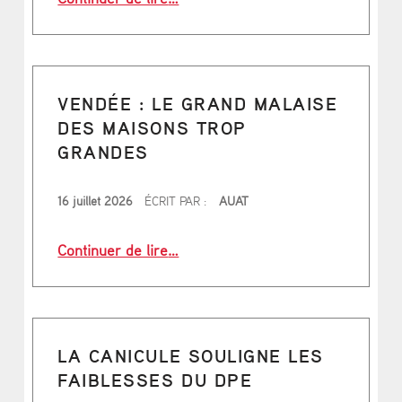
S
E
C
VENDÉE : LE GRAND MALAISE
H
DES MAISONS TROP
O
GRANDES
S
PUBLIÉ LE
16 juillet 2026
ÉCRIT PAR :
AUAT
“Vendée : le grand malaise des mai
Continuer de lire
…
LA CANICULE SOULIGNE LES
FAIBLESSES DU DPE