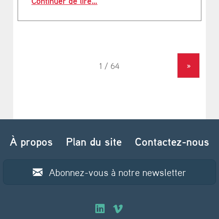
Continuer de lire
…
»
À propos
Plan du site
Contactez-nous
Abonnez-vous à notre newsletter
O
O