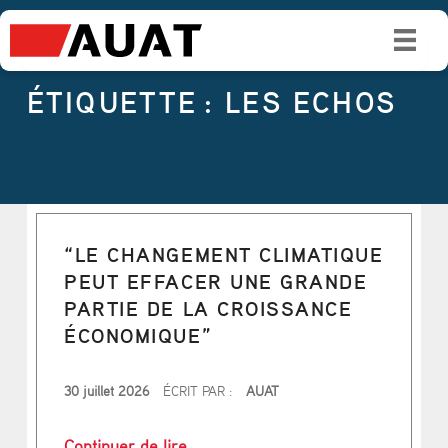
É
T
I
ÉTIQUETTE :
LES ECHOS
Q
U
E
T
“LE CHANGEMENT CLIMATIQUE
T
PEUT EFFACER UNE GRANDE
E
PARTIE DE LA CROISSANCE
ÉCONOMIQUE”
:
PUBLIÉ LE
30 juillet 2026
ÉCRIT PAR :
AUAT
L
E
““Le changement climatique peut ef
Continuer de lire
…