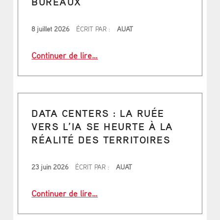
BUREAUX
PUBLIÉ LE
8 juillet 2026
ÉCRIT PAR :
AUAT
“Immobilier : la baisse de la popul
Continuer de lire
…
DATA CENTERS : LA RUÉE
VERS L’IA SE HEURTE À LA
RÉALITÉ DES TERRITOIRES
PUBLIÉ LE
23 juin 2026
ÉCRIT PAR :
AUAT
“Data centers : la ruée vers l’IA se h
Continuer de lire
…