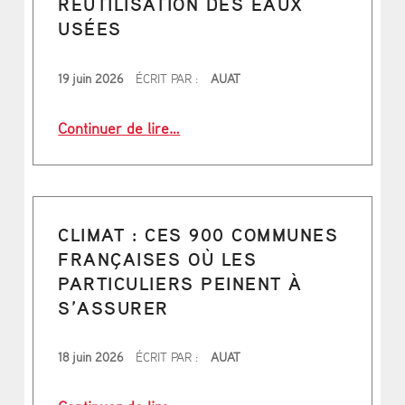
RÉUTILISATION DES EAUX
USÉES
PUBLIÉ LE
19 juin 2026
ÉCRIT PAR :
AUAT
“« L’urgence est un peu passée au s
Continuer de lire
…
CLIMAT : CES 900 COMMUNES
FRANÇAISES OÙ LES
PARTICULIERS PEINENT À
S’ASSURER
PUBLIÉ LE
18 juin 2026
ÉCRIT PAR :
AUAT
“Climat : ces 900 communes français