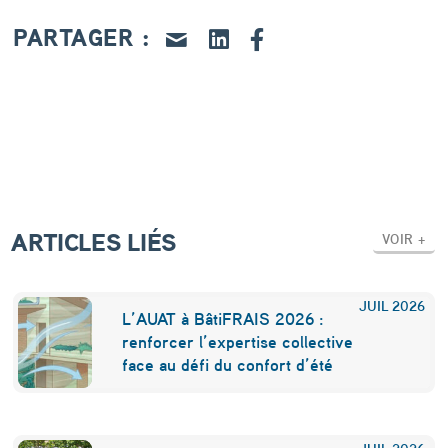
a
PARTAGER :
r
u
e
a
u
x
ARTICLES LIÉS
S
VOIR +
i
e
JUIL
2026
L’AUAT à BâtiFRAIS 2026 :
u
renforcer l’expertise collective
face au défi du confort d’été
r
s
JUIL
2026