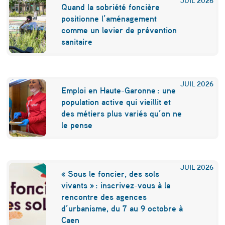
,
Quand la sobriété foncière
s
positionne l’aménagement
comme un levier de prévention
y
sanitaire
m
b
o
JUIL
2026
Emploi en Haute-Garonne : une
l
population active qui vieillit et
des métiers plus variés qu’on ne
e
le pense
d
e
l
JUIL
2026
« Sous le foncier, des sols
a
vivants » : inscrivez-vous à la
rencontre des agences
l
d’urbanisme, du 7 au 9 octobre à
e
Caen