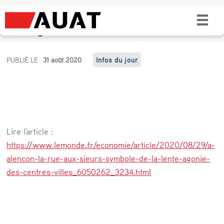
A Alençon, la rue aux Sieurs, symbole de la
lente agonie des centres-villes
A
PUBLIÉ LE
31 août 2020
Infos du jour
A
l
e
n
Lire l'article :
ç
https://www.lemonde.fr/economie/article/2020/08/29/a-
o
alencon-la-rue-aux-sieurs-symbole-de-la-lente-agonie-
des-centres-villes_6050262_3234.html
n
,
l