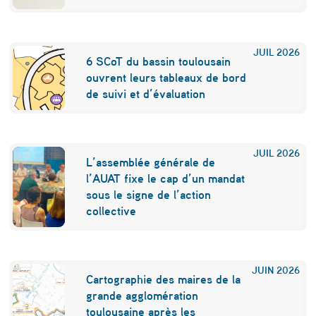
n
t
JUIL
2026
6 SCoT du bassin toulousain
e
ouvrent leurs tableaux de bord
a
de suivi et d’évaluation
g
o
JUIL
2026
n
L’assemblée générale de
l’AUAT fixe le cap d’un mandat
i
sous le signe de l’action
e
collective
d
e
JUIN
2026
s
Cartographie des maires de la
grande agglomération
c
toulousaine après les