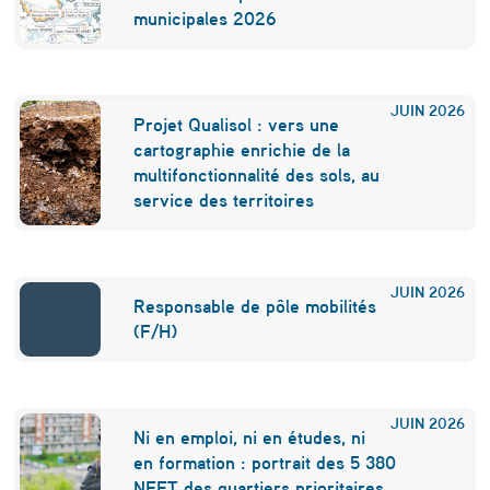
e
municipales 2026
n
t
JUIN
2026
Projet Qualisol : vers une
r
cartographie enrichie de la
e
multifonctionnalité des sols, au
service des territoires
s
-
v
JUIN
2026
Responsable de pôle mobilités
i
(F/H)
l
l
JUIN
2026
e
Ni en emploi, ni en études, ni
en formation : portrait des 5 380
s
NEET des quartiers prioritaires