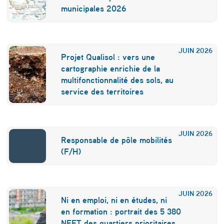
s
municipales 2026
m
é
JUIN
2026
Projet Qualisol : vers une
t
cartographie enrichie de la
r
multifonctionnalité des sols, au
service des territoires
o
p
o
JUIN
2026
Responsable de pôle mobilités
l
(F/H)
e
s
JUIN
2026
Ni en emploi, ni en études, ni
en formation : portrait des 5 380
NEET des quartiers prioritaires