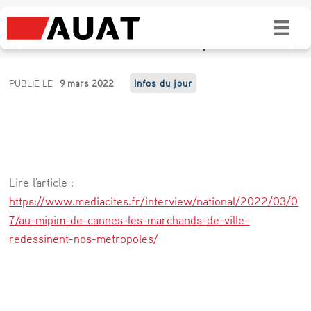
Au Mipim de Cannes, les « marchands de
ville » redessinent nos métropoles
A
PUBLIÉ LE
9 mars 2022
Infos du jour
u
M
i
p
Lire l'article :
i
https://www.mediacites.fr/interview/national/2022/03/0
m
7/au-mipim-de-cannes-les-marchands-de-ville-
redessinent-nos-metropoles/
d
e
C