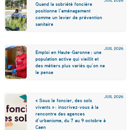
c
Quand la sobriété foncière
h
positionne l’aménagement
comme un levier de prévention
a
sanitaire
n
d
s
JUIL
2026
Emploi en Haute-Garonne : une
d
population active qui vieillit et
des métiers plus variés qu’on ne
e
le pense
v
i
l
JUIL
2026
« Sous le foncier, des sols
l
vivants » : inscrivez-vous à la
rencontre des agences
e
d’urbanisme, du 7 au 9 octobre à
»
Caen