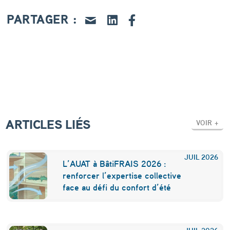
a
PARTAGER :
n
n
e
s
,
l
ARTICLES LIÉS
e
VOIR +
s
«
JUIL
2026
L’AUAT à BâtiFRAIS 2026 :
m
renforcer l’expertise collective
face au défi du confort d’été
a
r
JUIL
2026