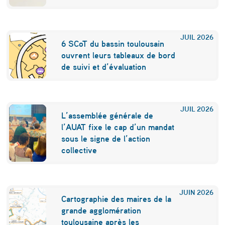
r
e
JUIL
2026
6 SCoT du bassin toulousain
d
ouvrent leurs tableaux de bord
e
de suivi et d’évaluation
s
s
JUIL
2026
i
L’assemblée générale de
l’AUAT fixe le cap d’un mandat
n
sous le signe de l’action
e
collective
n
t
JUIN
2026
n
Cartographie des maires de la
grande agglomération
o
toulousaine après les