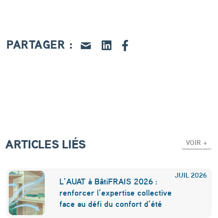
i
:
u
PARTAGER :
n
p
a
t
r
i
ARTICLES LIÉS
VOIR +
m
o
JUIL
2026
L’AUAT à BâtiFRAIS 2026 :
i
renforcer l’expertise collective
n
face au défi du confort d’été