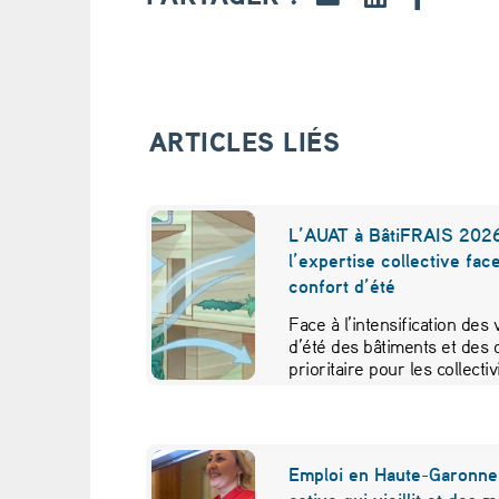
a
u
t
ARTICLES LIÉS
r
e
L’AUAT à BâtiFRAIS 2026
l’expertise collective fac
t
confort d’été
e
Face à l’intensification des
d’été des bâtiments et des 
n
prioritaire pour les collecti
i
r
Emploi en Haute-Garonne 