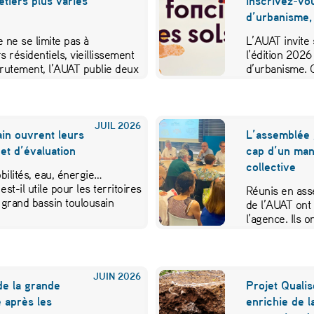
métiers plus variés
inscrivez-vo
d’urbanisme,
 ne se limite pas à
L’AUAT invite 
s résidentiels, vieillissement
l’édition 2026
crutement, l’AUAT publie deux
d’urbanisme. 
ibuer…
JUIL
2026
in ouvrent leurs
L’assemblée 
et d’évaluation
cap d’un mand
collective
ilités, eau, énergie…
est-il utile pour les territoires
Réunis en ass
 grand bassin toulousain
de l’AUAT ont 
l’agence. Ils
JUIN
2026
de la grande
Projet Qualis
 après les
enrichie de l