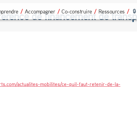
prendre
Accompagner
Co-construire
Ressources
onférence de financement de transp
rts.com/actualites-mobilites/ce-quil-faut-retenir-de-la-