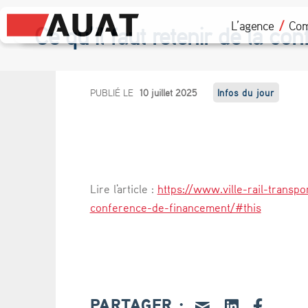
L’agence
Com
Ce qu’il faut retenir de la c
C
PUBLIÉ LE
10 juillet 2025
Infos du jour
e
q
u
Lire l'article :
https://www.ville-rail-transpo
’
conference-de-financement/#this
i
l
f
PARTAGER :