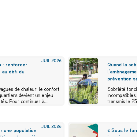
JUIL
2026
 : renforcer
Quand la sobr
e au défi du
l’aménageme
prévention sa
 vagues de chaleur, le confort
Sobriété fonci
quartiers devient un enjeu
incompatibles,
vités. Pour continuer à…
transmis le 2
JUIL
2026
: une population
« Sous le fon