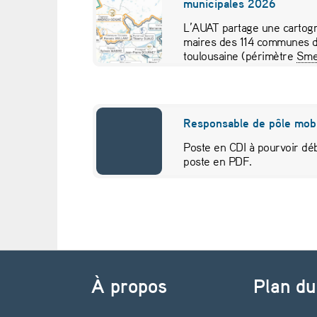
municipales 2026
n
L’AUAT partage une cartogr
maires des 114 communes d
c
toulousaine (périmètre
Sme
pour visualiser…
e
d
Responsable de pôle mobi
e
Poste en CDI à pourvoir déb
poste en PDF.
f
i
n
Navigation de l’article
a
À propos
Plan du
n