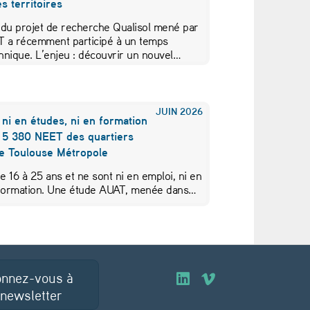
s territoires
 du projet de recherche Qualisol mené par
AT a récemment participé à un temps
hnique. L’enjeu : découvrir un nouvel…
JUIN
2026
 ni en études, ni en formation
s 5 380 NEET des quartiers
de Toulouse Métropole
de 16 à 25 ans et ne sont ni en emploi, ni en
 formation. Une étude AUAT, menée dans…
nnez-vous à
O
O
 newsletter
u
u