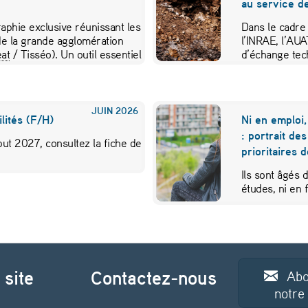
au service de
aphie exclusive réunissant les
Dans le cadre
e la grande agglomération
l’INRAE, l’AU
at
/ Tisséo). Un outil essentiel
d’échange tec
JUIN
2026
lités (F/H)
Ni en emploi,
: portrait de
ut 2027, consultez la fiche de
prioritaires 
Ils sont âgés 
études, ni en
 site
Contactez-nous
Abo
notre