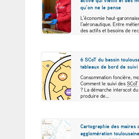
active qui vieillit et des 
d
qu’on ne le pense
e
L’économie haut-garonnaise
l’aéronautique. Entre métier
l
des actifs et besoins de re
études croisées pour contr
a
c
6 SCoT du bassin toulousa
tableaux de bord de suivi 
o
Consommation foncière, mob
n
Comment le suivi des
SCoT
? La démarche interscot du
f
produire de…
é
r
Cartographie des maires 
agglomération toulousaine
e