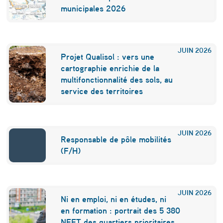
r
municipales 2026
i
s
JUIN
2026
Projet Qualisol : vers une
e
cartographie enrichie de la
s
multifonctionnalité des sols, au
service des territoires
d
u
s
JUIN
2026
Responsable de pôle mobilités
e
(F/H)
c
t
JUIN
2026
e
Ni en emploi, ni en études, ni
en formation : portrait des 5 380
u
NEET des quartiers prioritaires