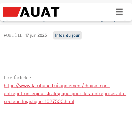
Choisir son entrepôt : un enjeu stratégique
pour les entreprises du secteur logistique
C
PUBLIÉ LE
17 juin 2025
Infos du jour
h
o
i
s
Lire l'article :
i
https://www.latribune.fr/supplement/choisir-son-
r
entrepot-un-enjeu-strategique-pour-les-entreprises-du-
secteur-logistique-1027500.html
s
o
n