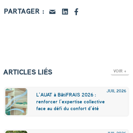
e
PARTAGER :
n
t
r
e
p
ô
ARTICLES LIÉS
t
VOIR +
:
u
JUIL
2026
L’AUAT à BâtiFRAIS 2026 :
n
renforcer l’expertise collective
face au défi du confort d’été
e
n
JUIL
2026