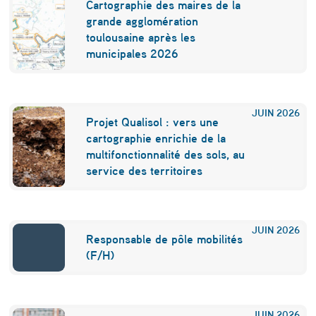
Cartographie des maires de la
r
grande agglomération
l
toulousaine après les
municipales 2026
e
s
c
JUIN
2026
Projet Qualisol : vers une
o
cartographie enrichie de la
l
multifonctionnalité des sols, au
service des territoires
l
è
g
JUIN
2026
Responsable de pôle mobilités
e
(F/H)
s
d
JUIN
2026