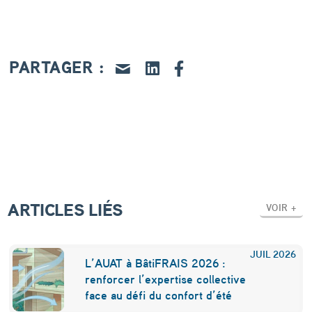
,
g
é
PARTAGER :
o
t
h
e
r
m
ARTICLES LIÉS
VOIR +
i
e
JUIL
2026
e
L’AUAT à BâtiFRAIS 2026 :
renforcer l’expertise collective
t
face au défi du confort d’été
b