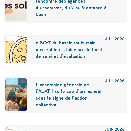
rencontre des agences
m
d’urbanisme, du 7 au 9 octobre à
Caen
e
n
t
JUIL
2026
6 SCoT du bassin toulousain
r
ouvrent leurs tableaux de bord
a
de suivi et d’évaluation
f
r
JUIL
2026
L’assemblée générale de
a
l’AUAT fixe le cap d’un mandat
î
sous le signe de l’action
collective
c
h
i
JUIN
2026