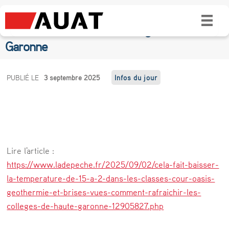
cour oasis, géothermie et brises vues…
Comment rafraîchir les collèges de Haute-
Garonne
c
PUBLIÉ LE
3 septembre 2025
Infos du jour
o
u
r
o
Lire l'article :
a
https://www.ladepeche.fr/2025/09/02/cela-fait-baisser-
s
la-temperature-de-15-a-2-dans-les-classes-cour-oasis-
geothermie-et-brises-vues-comment-rafraichir-les-
i
colleges-de-haute-garonne-12905827.php
s