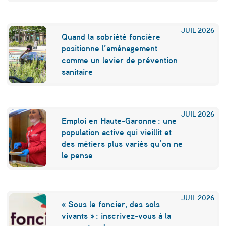
r
i
JUIL
2026
Quand la sobriété foncière
s
positionne l’aménagement
comme un levier de prévention
e
sanitaire
s
v
JUIL
2026
u
Emploi en Haute-Garonne : une
population active qui vieillit et
e
des métiers plus variés qu’on ne
s
le pense
…
C
JUIL
2026
o
« Sous le foncier, des sols
vivants » : inscrivez-vous à la
m