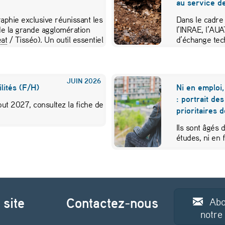
au service de
aphie exclusive réunissant les
Dans le cadre
e la grande agglomération
l’INRAE, l’AU
at
/ Tisséo). Un outil essentiel
d’échange tec
JUIN
2026
lités (F/H)
Ni en emploi,
: portrait de
ut 2027, consultez la fiche de
prioritaires 
Ils sont âgés 
études, ni en
 site
Contactez-nous
Abo
notre