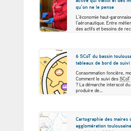
active qui vieillit et des 
p
qu’on ne le pense
o
L’économie haut-garonnaise
l’aéronautique. Entre métier
r
des actifs et besoins de re
études croisées pour contr
t
:
6 SCoT du bassin toulousa
tableaux de bord de suivi 
l
Consommation foncière, mob
a
Comment le suivi des
SCoT
? La démarche interscot du
l
produire de…
o
i
Cartographie des maires 
agglomération toulousaine
d