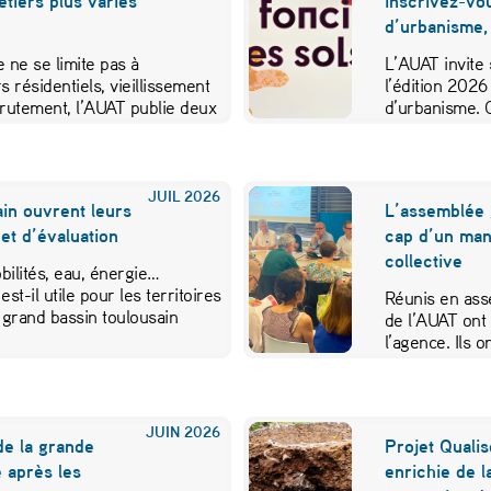
métiers plus variés
inscrivez-vo
d’urbanisme,
 ne se limite pas à
L’AUAT invite 
s résidentiels, vieillissement
l’édition 2026
crutement, l’AUAT publie deux
d’urbanisme. 
ibuer…
JUIL
2026
in ouvrent leurs
L’assemblée 
et d’évaluation
cap d’un mand
collective
ilités, eau, énergie…
est-il utile pour les territoires
Réunis en ass
 grand bassin toulousain
de l’AUAT ont 
l’agence. Ils
JUIN
2026
de la grande
Projet Qualis
 après les
enrichie de l