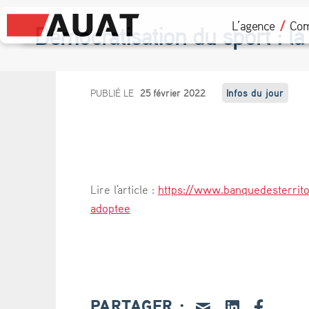
L’agence
Com
Démocratisation du sport : la
D
PUBLIÉ LE
25 février 2022
Infos du jour
é
m
o
Lire l'article :
https://www.banquedesterritoi
c
adoptee
r
a
t
PARTAGER :