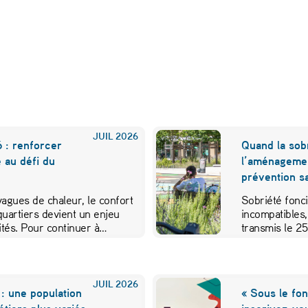
JUIL
2026
 : renforcer
Quand la sobr
e au défi du
l’aménageme
prévention sa
 vagues de chaleur, le confort
Sobriété fonci
quartiers devient un enjeu
incompatibles,
vités. Pour continuer à…
transmis le 2
JUIL
2026
: une population
« Sous le fon