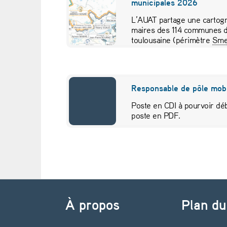
municipales 2026
é
L’AUAT partage une cartogr
maires des 114 communes d
f
toulousaine (périmètre
Sme
pour visualiser…
i
n
Responsable de pôle mobi
i
Poste en CDI à pourvoir déb
poste en PDF.
t
i
v
Navigation de l’article
e
À propos
Plan du
m