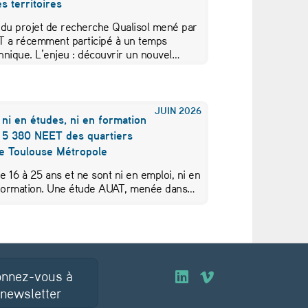
s territoires
 du projet de recherche Qualisol mené par
AT a récemment participé à un temps
hnique. L’enjeu : découvrir un nouvel…
JUIN
2026
 ni en études, ni en formation
s 5 380 NEET des quartiers
de Toulouse Métropole
de 16 à 25 ans et ne sont ni en emploi, ni en
 formation. Une étude AUAT, menée dans…
nnez-vous à
O
O
 newsletter
u
u