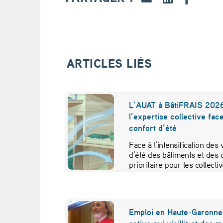
i
s
a
ARTICLES LIÉS
t
i
L’AUAT à BâtiFRAIS 2026
l’expertise collective fac
o
confort d’été
n
Face à l’intensification des
d’été des bâtiments et des 
d
prioritaire pour les collecti
u
s
Emploi en Haute-Garonne 