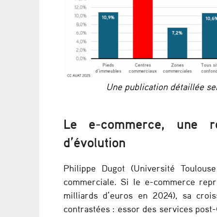
t
o
i
r
Une publication détaillée se
e
s
Le e-commerce, une r
?
d’évolution
Philippe Dugot (Université Toulouse
commerciale. Si le e-commerce repr
milliards d’euros en 2024), sa cr
contrastées : essor des services post-