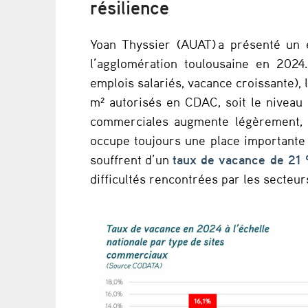
résilience
u
Yoan Thyssier (AUAT) a présenté un é
r
l’agglomération toulousaine en 2024
n
emplois salariés, vacance croissante), l
m² autorisés en CDAC, soit le niveau 
o
commerciales augmente légèrement, a
s
occupe toujours une place importante
souffrent d’un
taux de vacance de 21
t
difficultés rencontrées par les secteu
e
r
r
i