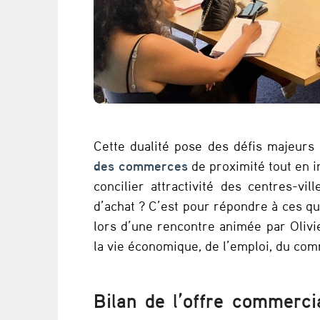
e
l
s
i
m
Cette dualité pose des défis majeurs
p
des commerces
de proximité tout en i
concilier attractivité des centres-vil
a
d’achat ? C’est pour répondre à ces qu
c
lors d’une rencontre animée par Olivi
la vie économique, de l’emploi, du comm
t
s
Bilan de l’offre commerci
s