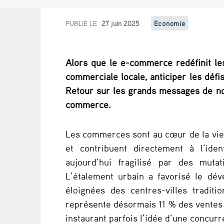
3
PUBLIÉ LE
27 juin 2025
Economie
0
Alors que le e-commerce redéfinit l
a
commerciale locale, anticiper les défi
n
Retour sur les grands messages de no
commerce.
s
d
Les commerces sont au cœur de la vie de
et contribuent directement à l’ident
e
aujourd’hui fragilisé par des mut
e
L’étalement urbain a favorisé le dé
éloignées des centres-villes tradi
-
représente désormais 11 % des ventes 
c
instaurant parfois l’idée d’une concur