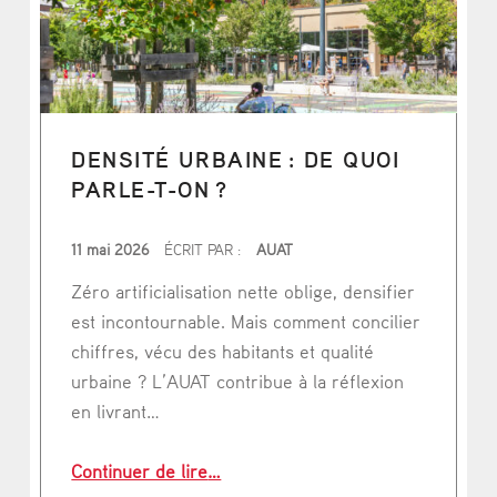
DENSITÉ URBAINE : DE QUOI
PARLE-T-ON ?
PUBLIÉ LE
11 mai 2026
ÉCRIT PAR :
AUAT
Zéro artificialisation nette oblige, densifier
est incontournable. Mais comment concilier
chiffres, vécu des habitants et qualité
urbaine ? L’AUAT contribue à la réflexion
en livrant…
“Densité urbaine : de quoi parle-t-o
Continuer de lire
…