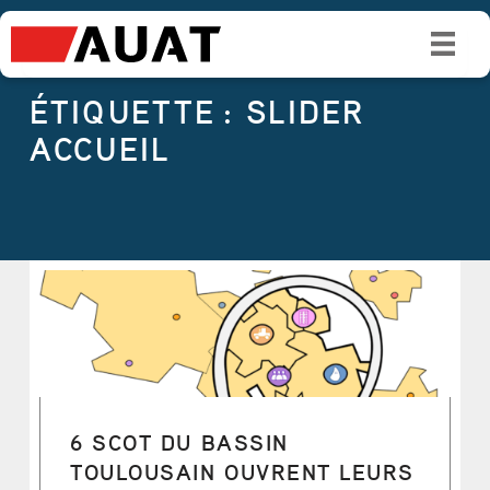
É
T
I
ÉTIQUETTE :
SLIDER
Q
ACCUEIL
U
E
T
T
E
:
S
6 SCOT DU BASSIN
L
TOULOUSAIN OUVRENT LEURS