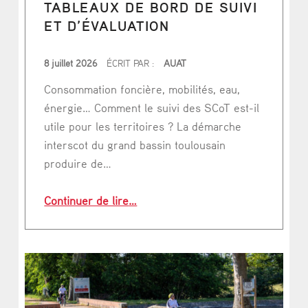
TABLEAUX DE BORD DE SUIVI
I
ET D’ÉVALUATION
D
E
PUBLIÉ LE
8 juillet 2026
ÉCRIT PAR :
AUAT
R
Consommation foncière, mobilités, eau,
A
énergie… Comment le suivi des SCoT est-il
utile pour les territoires ? La démarche
C
interscot du grand bassin toulousain
C
produire de…
U
“6 SCoT du bassin toulousain ouvren
E
Continuer de lire
…
I
L