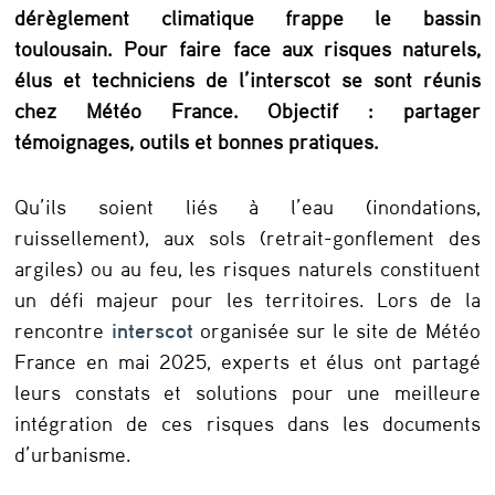
r
dérèglement climatique frappe le bassin
s
toulousain. Pour faire face aux risques naturels,
élus et techniciens de l’interscot se sont réunis
c
chez Météo France. Objectif : partager
o
témoignages, outils et bonnes pratiques.
t
:
Qu’ils soient liés à l’eau (inondations,
d
ruissellement), aux sols (retrait-gonflement des
é
argiles) ou au feu, les risques naturels constituent
un défi majeur pour les territoires. Lors de la
v
rencontre
interscot
organisée sur le site de Météo
e
France en mai 2025, experts et élus ont partagé
l
leurs constats et solutions pour une meilleure
o
intégration de ces risques dans les documents
d’urbanisme.
p