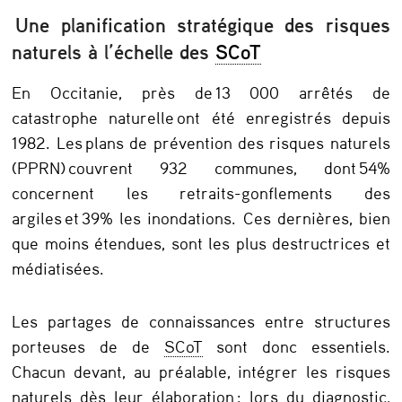
p
Une planification stratégique des risques
e
naturels à l’échelle des
SCoT
r
u
En Occitanie, près de 13 000 arrêtés de
catastrophe naturelle ont été enregistrés depuis
n
1982. Les plans de prévention des risques naturels
e
(PPRN) couvrent 932 communes, dont 54%
c
concernent les retraits-gonflements des
u
argiles et 39% les inondations. Ces dernières, bien
l
que moins étendues, sont les plus destructrices et
médiatisées.
t
u
Les partages de connaissances entre structures
r
porteuses de de
SCoT
sont donc essentiels.
e
Chacun devant, au préalable, intégrer les risques
c
naturels dès leur élaboration : lors du diagnostic,