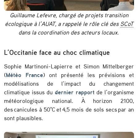
r
Guillaume Lefevre, chargé de projets transition
i
écologique à l’AUAT, a rappelé le rôle clé des
SCoT
s
dans la coordination des acteurs locaux.
q
u
L’Occitanie face au choc climatique
e
Sophie Martinoni-Lapierre et Simon Mittelberger
s
(
Météo France
) ont présenté les prévisions et
n
modélisations de l’impact du changement
a
climatique issus du
dernier rapport
de l’organisme
t
météorologique national. À horizon 2100,
des canicules à 50°C et 4,5 mois de sols secs par an
u
sont plausibles.
r
e