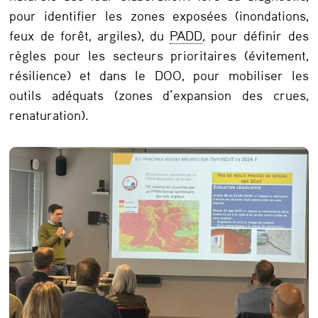
pour identifier les zones exposées (inondations,
o
feux de forêt, argiles), du
PADD
, pour définir des
m
règles pour les secteurs prioritaires (évitement,
m
résilience) et dans le DOO, pour mobiliser les
u
outils adéquats (zones d’expansion des crues,
renaturation).
n
e
f
a
c
e
a
u
x