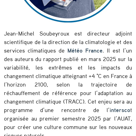
r
o
u
x
Jean-Michel Soubeyroux est directeur adjoint
,
scientifique de la direction de la climatologie et des
services climatiques de
Météo France
. Il est l’un
M
des auteurs du rapport publié en mars 2025 sur la
é
variabilité, les extrêmes et les impacts du
t
changement climatique atteignant +4 °C en France à
é
l’horizon 2100, selon la trajectoire de
o
réchauffement de référence pour l’adaptation au
changement climatique (TRACC). Cet enjeu sera au
F
programme d’une rencontre de l’
intersco
t
r
organisée au premier semestre 2025 par l’AUAT,
a
pour créer une culture commune sur les nouveaux
n
risques naturels.