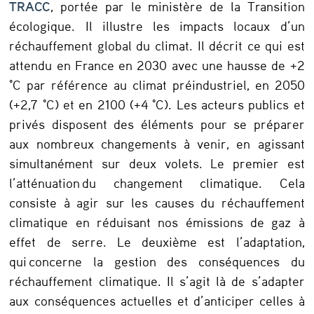
TRACC
, portée par le ministère de la Transition
s
écologique. Il illustre les impacts locaux d’un
n
réchauffement global du climat. Il décrit ce qui est
a
attendu en France en 2030 avec une hausse de +2
t
°C par référence au climat préindustriel, en 2050
u
(+2,7 °C) et en 2100 (+4 °C). Les acteurs publics et
privés disposent des éléments pour se préparer
r
aux nombreux changements à venir, en agissant
e
simultanément sur deux volets. Le premier est
l
l’atténuation du changement climatique. Cela
s
consiste à agir sur les causes du réchauffement
climatique en réduisant nos émissions de gaz à
e
effet de serre. Le deuxième est l’adaptation,
n
qui concerne la gestion des conséquences du
c
réchauffement climatique. Il s’agit là de s’adapter
o
aux conséquences actuelles et d’anticiper celles à