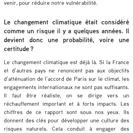
r
venir, pour réduire notre vulnérabilité.
e
Le changement climatique était considéré
i
comme un risque il y a quelques années. Il
n
devient donc une probabilité, voire une
c
certitude ?
o
Le changement climatique est déjà là. Si la France
n
et d’autres pays ne renoncent pas aux objectifs
n
d’atténuation de l’accord de Paris sur le climat, les
u
engagements internationaux ne sont pas suffisants.
s
Il faut être réaliste, on se dirige vers un
à
réchauffement important et à forts impacts. Les
chiffres de ce rapport sont sous nos yeux. Ils
c
donnent des clés pour développer une culture des
e
risques naturels. Cela conduit à engager des