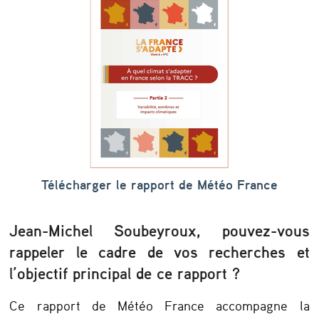
r
e
r
à
d
e
s
r
Télécharger le rapport de Météo France
i
Jean-Michel Soubeyroux, pouvez-vous
s
rappeler le cadre de vos recherches et
q
l’objectif principal de ce rapport ?
u
e
Ce rapport de Météo France accompagne la