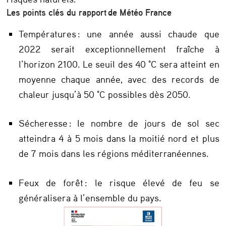
c
Les points clés du rapport de Météo France
e
Températures : une année aussi chaude que
2022 serait exceptionnellement fraîche à
:
l’horizon 2100. Le seuil des 40 °C sera atteint en
moyenne chaque année, avec des records de
«
chaleur jusqu’à 50 °C possibles dès 2050.
S
Sécheresse : le nombre de jours de sol sec
e
atteindra 4 à 5 mois dans la moitié nord et plus
p
de 7 mois dans les régions méditerranéennes.
r
Feux de forêt : le risque élevé de feu se
é
généralisera à l’ensemble du pays.
p
a