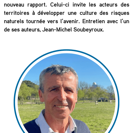
-
nouveau rapport. Celui-ci invite les acteurs des
M
territoires à développer une culture des risques
i
naturels tournée vers l’avenir. Entretien avec l’un
de ses auteurs, Jean-Michel Soubeyroux.
c
h
e
l
S
o
u
b
e
y