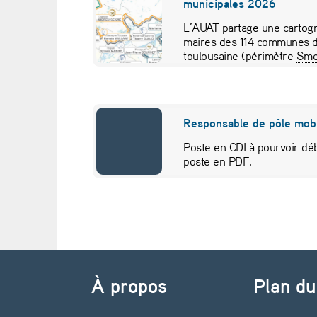
municipales 2026
c
L’AUAT partage une cartogr
maires des 114 communes d
i
toulousaine (périmètre
Sme
pour visualiser…
a
l
Responsable de pôle mobi
i
Poste en CDI à pourvoir déb
poste en PDF.
n
é
d
Navigation de l’article
i
À propos
Plan du
t