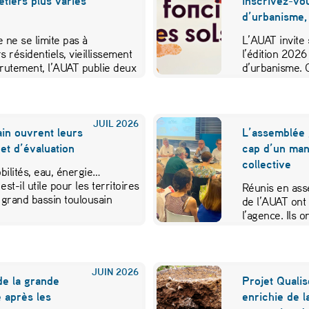
métiers plus variés
inscrivez-vo
d’urbanisme,
 ne se limite pas à
L’AUAT invite 
s résidentiels, vieillissement
l’édition 2026
crutement, l’AUAT publie deux
d’urbanisme. 
ibuer…
JUIL
2026
in ouvrent leurs
L’assemblée 
et d’évaluation
cap d’un mand
collective
ilités, eau, énergie…
est-il utile pour les territoires
Réunis en ass
 grand bassin toulousain
de l’AUAT ont 
l’agence. Ils
JUIN
2026
de la grande
Projet Qualis
 après les
enrichie de l