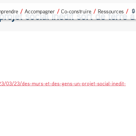
prendre
Accompagner
Co-construire
Ressources
ojet social inédit sort de terre 
3/03/23/des-murs-et-des-gens-un-projet-social-inedit-