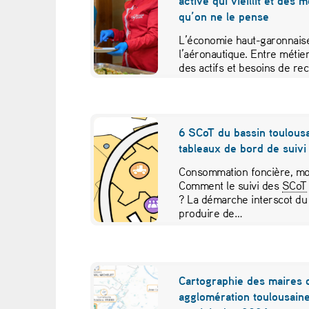
active qui vieillit et des 
:
qu’on ne le pense
u
L’économie haut-garonnaise
l’aéronautique. Entre métier
n
des actifs et besoins de re
études croisées pour contr
p
r
6 SCoT du bassin toulousa
tableaux de bord de suivi 
o
Consommation foncière, mob
j
Comment le suivi des
SCoT
? La démarche interscot du
e
produire de…
t
s
Cartographie des maires 
agglomération toulousaine
o