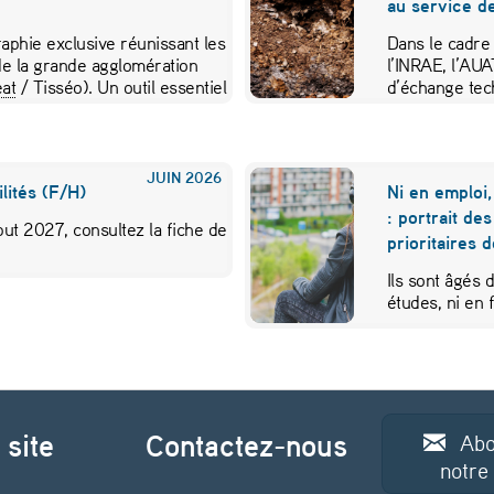
au service de
aphie exclusive réunissant les
Dans le cadre
e la grande agglomération
l’INRAE, l’AU
at
/ Tisséo). Un outil essentiel
d’échange tec
JUIN
2026
lités (F/H)
Ni en emploi,
: portrait de
ut 2027, consultez la fiche de
prioritaires 
Ils sont âgés 
études, ni en
 site
Contactez-nous
Abo
notre