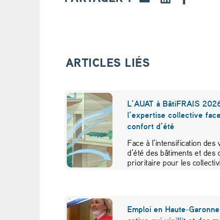
e
t
d
ARTICLES LIÉS
e
s
L’AUAT à BâtiFRAIS 2026
l’expertise collective fac
g
confort d’été
e
Face à l’intensification des
d’été des bâtiments et des 
n
prioritaire pour les collecti
s
”
Emploi en Haute-Garonne 