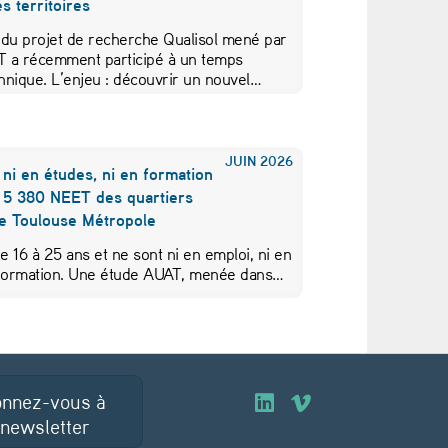
s territoires
 du projet de recherche Qualisol mené par
AT a récemment participé à un temps
hnique. L’enjeu : découvrir un nouvel…
JUIN
2026
 ni en études, ni en formation
s 5 380 NEET des quartiers
de Toulouse Métropole
de 16 à 25 ans et ne sont ni en emploi, ni en
 formation. Une étude AUAT, menée dans…
nnez-vous à
O
O
 newsletter
u
u