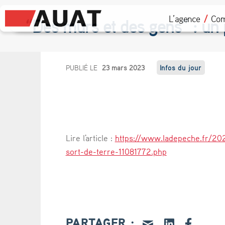
L’agence
Com
“Des murs et des gens” : un pr
“
PUBLIÉ LE
23 mars 2023
Infos du jour
D
e
s
Lire l'article :
https://www.ladepeche.fr/202
m
sort-de-terre-11081772.php
u
r
s
PARTAGER :