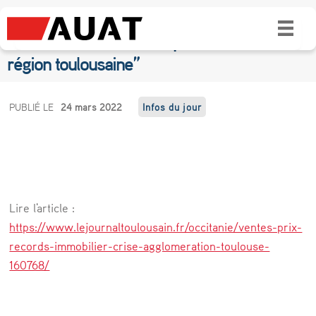
Des ventes et des prix records,
“l’immobilier ne connaît pas la crise en
région toulousaine”
D
PUBLIÉ LE
24 mars 2022
Infos du jour
e
s
v
e
Lire l'article :
n
https://www.lejournaltoulousain.fr/occitanie/ventes-prix-
t
records-immobilier-crise-agglomeration-toulouse-
160768/
e
s