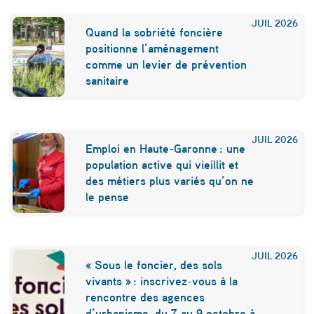
d
JUIL
2026
Quand la sobriété foncière
s
positionne l’aménagement
comme un levier de prévention
,
sanitaire
“
l
’
JUIL
2026
Emploi en Haute-Garonne : une
i
population active qui vieillit et
des métiers plus variés qu’on ne
m
le pense
m
o
b
JUIL
2026
« Sous le foncier, des sols
i
vivants » : inscrivez-vous à la
rencontre des agences
l
d’urbanisme, du 7 au 9 octobre à