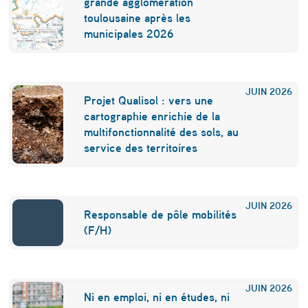
grande agglomération
a
toulousaine après les
s
municipales 2026
l
a
JUIN
2026
Projet Qualisol : vers une
c
cartographie enrichie de la
r
multifonctionnalité des sols, au
service des territoires
i
s
e
JUIN
2026
Responsable de pôle mobilités
e
(F/H)
n
r
JUIN
2026
é
Ni en emploi, ni en études, ni