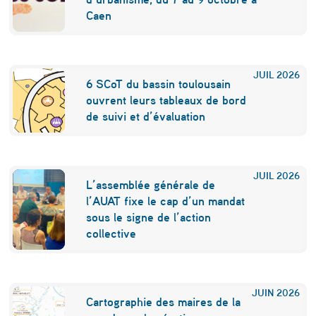
i
Caen
e
r
JUIL
2026
6 SCoT du bassin toulousain
n
ouvrent leurs tableaux de bord
e
de suivi et d’évaluation
c
o
JUIL
2026
n
L’assemblée générale de
l’AUAT fixe le cap d’un mandat
n
sous le signe de l’action
a
collective
î
t
JUIN
2026
p
Cartographie des maires de la