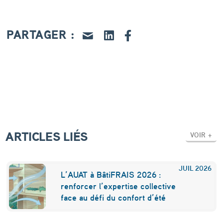
e
t
PARTAGER :
d
e
s
p
r
i
ARTICLES LIÉS
x
VOIR +
r
e
JUIL
2026
L’AUAT à BâtiFRAIS 2026 :
c
renforcer l’expertise collective
face au défi du confort d’été
o
r