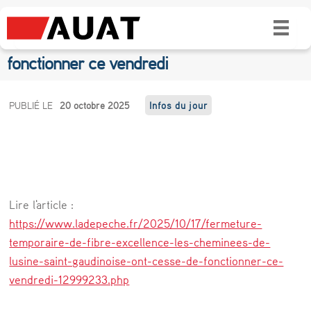
Fermeture temporaire de Fibre Excellence :
les cheminées de l’usine ont cessé de
fonctionner ce vendredi
F
PUBLIÉ LE
20 octobre 2025
Infos du jour
e
r
m
e
Lire l'article :
t
https://www.ladepeche.fr/2025/10/17/fermeture-
u
temporaire-de-fibre-excellence-les-cheminees-de-
lusine-saint-gaudinoise-ont-cesse-de-fonctionner-ce-
r
vendredi-12999233.php
e