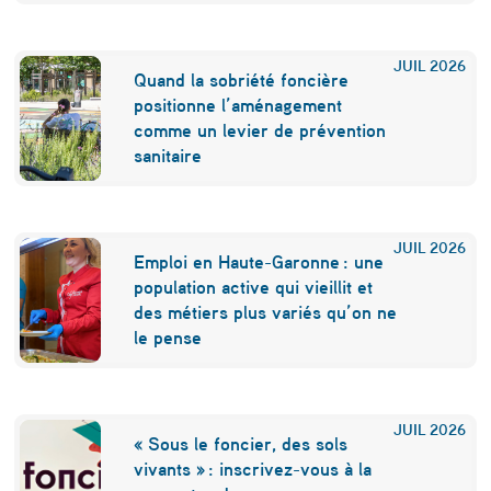
b
r
JUIL
2026
Quand la sobriété foncière
e
positionne l’aménagement
comme un levier de prévention
E
sanitaire
x
c
JUIL
2026
e
Emploi en Haute-Garonne : une
population active qui vieillit et
l
des métiers plus variés qu’on ne
l
le pense
e
n
JUIL
2026
c
« Sous le foncier, des sols
vivants » : inscrivez-vous à la
e