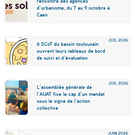
rencontre des agences
:
d’urbanisme, du 7 au 9 octobre à
Caen
l
e
s
JUIL
2026
6 SCoT du bassin toulousain
c
ouvrent leurs tableaux de bord
h
de suivi et d’évaluation
e
m
JUIL
2026
L’assemblée générale de
i
l’AUAT fixe le cap d’un mandat
n
sous le signe de l’action
collective
é
e
s
JUIN
2026