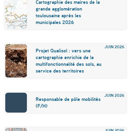
Cartographie des maires de la
d
grande agglomération
e
toulousaine après les
municipales 2026
l
’
u
JUIN
2026
Projet Qualisol : vers une
s
cartographie enrichie de la
i
multifonctionnalité des sols, au
service des territoires
n
e
o
JUIN
2026
Responsable de pôle mobilités
n
(F/H)
t
c
JUIN
2026