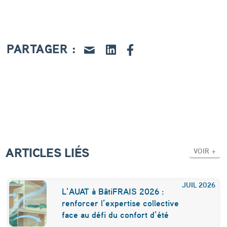
t
e
m
PARTAGER :
p
o
r
a
i
r
ARTICLES LIÉS
VOIR +
e
d
JUIL
2026
e
L’AUAT à BâtiFRAIS 2026 :
renforcer l’expertise collective
F
face au défi du confort d’été
i