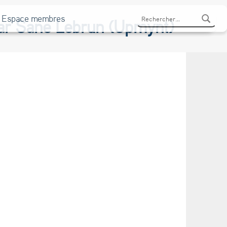
Rechercher :
Espace membres
par Sane Lebrun (Upmynt)