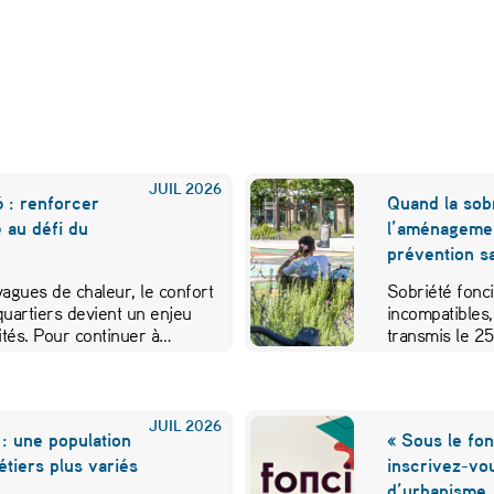
JUIL
2026
 : renforcer
Quand la sobr
e au défi du
l’aménageme
prévention sa
 vagues de chaleur, le confort
Sobriété fonci
quartiers devient un enjeu
incompatibles,
vités. Pour continuer à…
transmis le 2
JUIL
2026
: une population
« Sous le fon
métiers plus variés
inscrivez-vo
d’urbanisme,