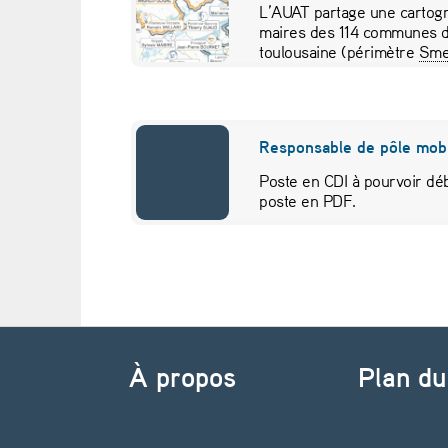
L’AUAT partage une cartogr
e
maires des 114 communes d
toulousaine (périmètre
Sme
pour visualiser…
s
o
Responsable de pôle mobi
u
Poste en CDI à pourvoir déb
poste en PDF.
t
i
l
Navigation de l’article
s
À propos
Plan du
I
A