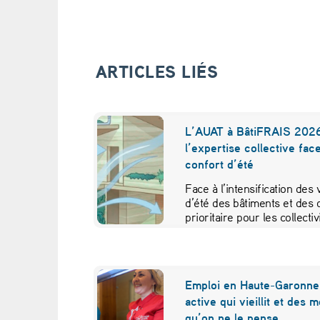
,
m
ARTICLES LIÉS
é
c
L’AUAT à BâtiFRAIS 2026
o
l’expertise collective fac
confort d’été
n
Face à l’intensification des
n
d’été des bâtiments et des 
prioritaire pour les collecti
u
s
Emploi en Haute-Garonne 
o
active qui vieillit et des 
qu’on ne le pense