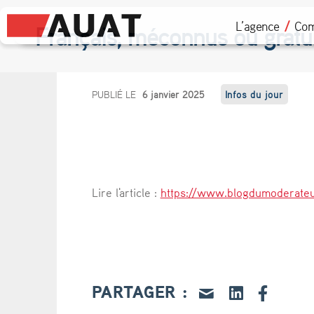
L’agence
Com
Français, méconnus ou gratu
F
PUBLIÉ LE
6 janvier 2025
Infos du jour
r
a
n
Lire l'article :
https://www.blogdumoderateu
ç
a
i
PARTAGER :
s