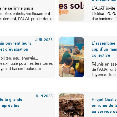
 ne se limite pas à
L’AUAT invite 
s résidentiels, vieillissement
l’édition 2026
crutement, l’AUAT publie deux
d’urbanisme. 
ibuer…
JUIL
2026
in ouvrent leurs
L’assemblée 
et d’évaluation
cap d’un mand
collective
ilités, eau, énergie…
est-il utile pour les territoires
Réunis en ass
 grand bassin toulousain
de l’AUAT ont 
l’agence. Ils
JUIN
2026
de la grande
Projet Qualis
 après les
enrichie de l
au service de