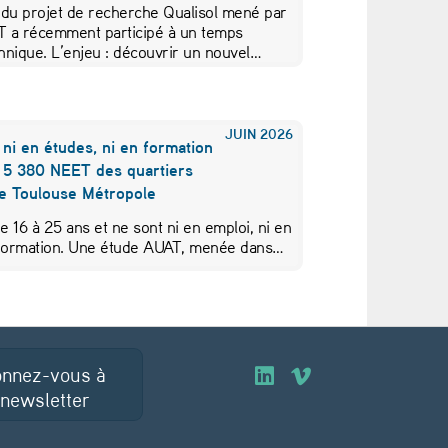
 du projet de recherche Qualisol mené par
AT a récemment participé à un temps
hnique. L’enjeu : découvrir un nouvel…
JUIN
2026
 ni en études, ni en formation
s 5 380 NEET des quartiers
de Toulouse Métropole
de 16 à 25 ans et ne sont ni en emploi, ni en
 formation. Une étude AUAT, menée dans…
nnez-vous à
O
O
 newsletter
u
u
v
v