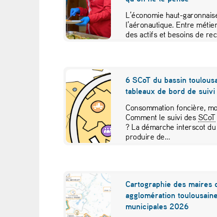
u
L’économie haut-garonnaise
g
l’aéronautique. Entre métier
des actifs et besoins de re
r
études croisées pour contr
a
6 SCoT du bassin toulousa
t
tableaux de bord de suivi 
u
Consommation foncière, mob
Comment le suivi des
SCoT
? La démarche interscot du
i
produire de…
t
s
Cartographie des maires 
:
agglomération toulousaine
municipales 2026
l