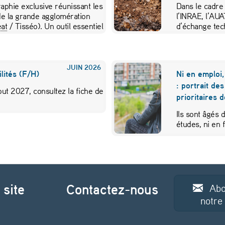
aphie exclusive réunissant les
Dans le cadre
e la grande agglomération
l’INRAE, l’AU
at
/ Tisséo). Un outil essentiel
d’échange tec
JUIN
2026
lités (F/H)
Ni en emploi,
: portrait de
ut 2027, consultez la fiche de
prioritaires 
Ils sont âgés 
études, ni en
 site
Contactez-nous
Abo
notre