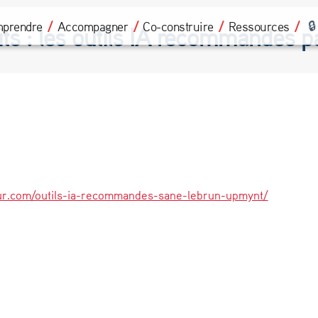
prendre
Accompagner
Co-construire
Ressources
its : les outils IA recommandés 
r.com/outils-ia-recommandes-sane-lebrun-upmynt/