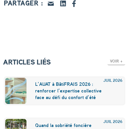
:
PARTAGER :
l
e
t
é
l
é
ARTICLES LIÉS
VOIR +
t
r
JUIL
2026
L’AUAT à BâtiFRAIS 2026 :
a
renforcer l’expertise collective
face au défi du confort d’été
v
a
i
JUIL
2026
Quand la sobriété foncière