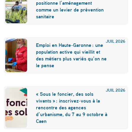
l
positionne l’aménagement
n
comme un levier de prévention
sanitaire
e
d
e
JUIL
2026
Emploi en Haute-Garonne : une
v
population active qui vieillit et
r
des métiers plus variés qu’on ne
le pense
a
i
t
JUIL
2026
« Sous le foncier, des sols
c
vivants » : inscrivez-vous à la
rencontre des agences
o
d’urbanisme, du 7 au 9 octobre à
n
Caen
d