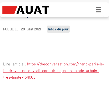
Grand Paris : le télétravail ne devrait
conduire qu’à un exode urbain très limité
G
PUBLIÉ LE
28 juillet 2021
Infos du jour
r
a
n
d
Lire l'article :
https://theconversation.com/grand-paris-le-
P
teletravail-ne-devrait-conduire-qua-un-exode-urbain-
a
tres-limite-164883
r
i
s