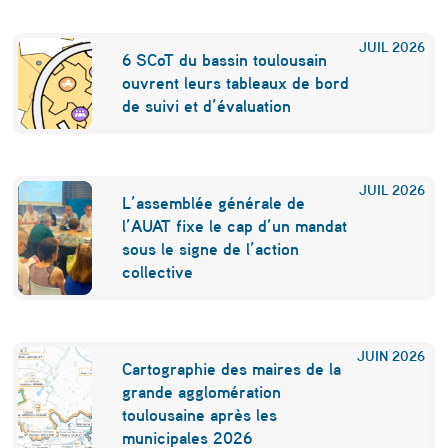
u
JUIL
2026
i
6 SCoT du bassin toulousain
ouvrent leurs tableaux de bord
r
de suivi et d’évaluation
e
q
JUIL
2026
u
L’assemblée générale de
’
l’AUAT fixe le cap d’un mandat
sous le signe de l’action
à
collective
u
n
JUIN
2026
e
Cartographie des maires de la
grande agglomération
x
toulousaine après les
o
municipales 2026