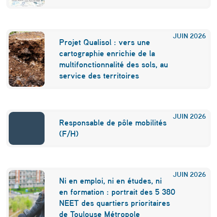
d
e
JUIN
2026
u
Projet Qualisol : vers une
cartographie enrichie de la
r
multifonctionnalité des sols, au
b
service des territoires
a
i
JUIN
2026
Responsable de pôle mobilités
n
(F/H)
t
r
è
JUIN
2026
Ni en emploi, ni en études, ni
s
en formation : portrait des 5 380
NEET des quartiers prioritaires
l
de Toulouse Métropole