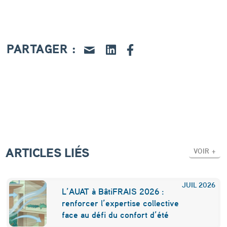
r
:
l
PARTAGER :
’
é
t
i
q
u
ARTICLES LIÉS
VOIR +
e
t
JUIL
2026
t
L’AUAT à BâtiFRAIS 2026 :
renforcer l’expertise collective
e
face au défi du confort d’été
é