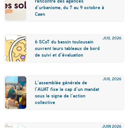
rencontre des agences
l
d’urbanisme, du 7 au 9 octobre à
Caen
u
s
e
JUIL
2026
6 SCoT du bassin toulousain
n
ouvrent leurs tableaux de bord
p
de suivi et d’évaluation
l
u
JUIL
2026
L’assemblée générale de
s
l’AUAT fixe le cap d’un mandat
l
sous le signe de l’action
collective
o
u
r
JUIN
2026