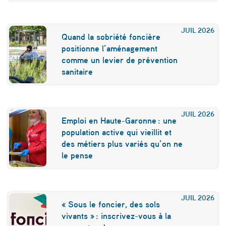
n
e
JUIL
2026
Quand la sobriété foncière
r
positionne l’aménagement
comme un levier de prévention
g
sanitaire
i
e
JUIL
2026
p
Emploi en Haute-Garonne : une
population active qui vieillit et
è
des métiers plus variés qu’on ne
s
le pense
e
d
JUIL
2026
e
« Sous le foncier, des sols
vivants » : inscrivez-vous à la
p