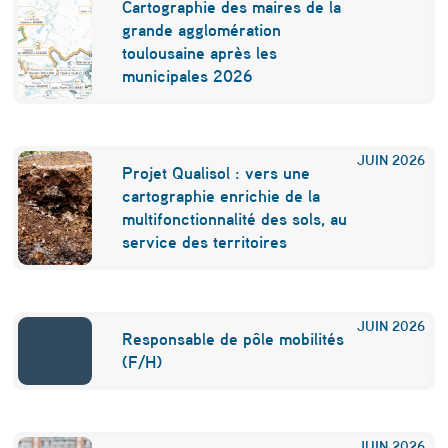
Cartographie des maires de la
d
grande agglomération
s
toulousaine après les
municipales 2026
u
r
l
JUIN
2026
Projet Qualisol : vers une
e
cartographie enrichie de la
p
multifonctionnalité des sols, au
service des territoires
r
i
x
JUIN
2026
Responsable de pôle mobilités
d
(F/H)
e
v
JUIN
2026