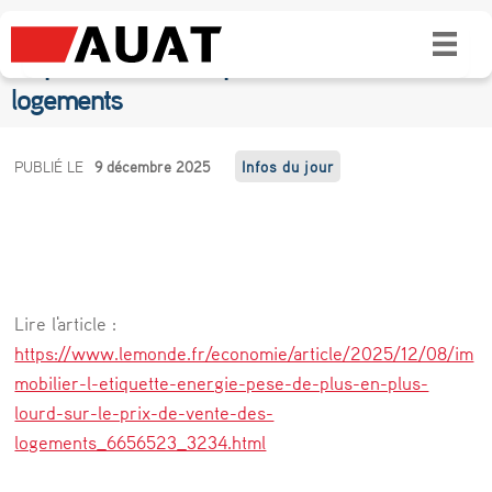
Immobilier : l’étiquette énergie pèse de plus
en plus lourd sur le prix de vente des
logements
I
PUBLIÉ LE
9 décembre 2025
Infos du jour
m
m
o
b
Lire l'article :
i
https://www.lemonde.fr/economie/article/2025/12/08/im
l
mobilier-l-etiquette-energie-pese-de-plus-en-plus-
lourd-sur-le-prix-de-vente-des-
i
logements_6656523_3234.html
e