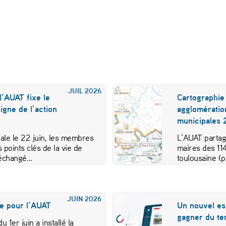
JUIL
2026
l’AUAT fixe le
Cartographie
igne de l’action
agglomératio
municipales
le le 22 juin, les membres
L’AUAT partag
 points clés de la vie de
maires des 11
t échangé…
toulousaine (
pour visualis
JUIN
2026
e pour l’AUAT
Un nouvel e
gagner du te
u 1er juin a installé la