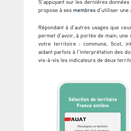
S’appuyant sur les dernières données 
s
propose à ses
membres
d’utiliser une
t
Répondant à d’autres usages que ceu
e
permet d’avoir, à portée de main, une s
votre territoire : commune, Scot, i
r
aidant parfois à l’interprétation des 
r
vis-à-vis les indicateurs de deux territ
i
t
o
r
i