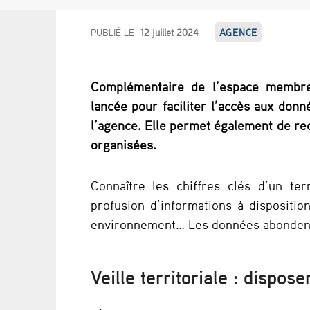
I
PUBLIÉ LE
12 juillet 2024
AGENCE
n
Complémentaire de l’espace membres
d
lancée pour faciliter l’accès aux don
i
l’agence. Elle permet également de rece
organisées.
c
a
Connaître les chiffres clés d’un ter
profusion d’informations à dispositio
t
environnement… Les données abondent
e
u
Veille territoriale : dispos
r