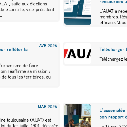
ressources ut
UAT, suite aux élections
de Scorraille, vice-président
L’AUAT a repe
t…
membres. Résul
efficace. Vou
AVR
2026
r refléter la
Télécharger 
s
Téléchargez l
’urbanisme de l’aire
nom réaffirme sa mission :
de tous les territoires, du
MAR
2026
L’assemblée 
son rapport d
ire toulousaine (AUAT) est
loi du 1er juillet 1901, déclarée
Le 17 juin 20