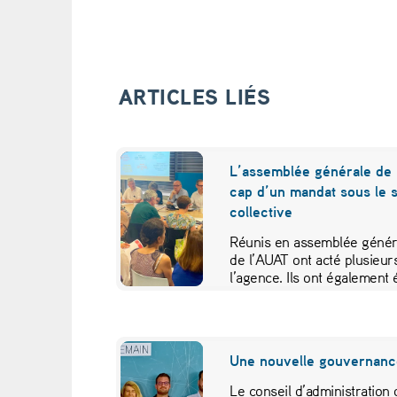
b
i
l
ARTICLES LIÉS
e
p
L’assemblée générale de 
o
cap d’un mandat sous le s
collective
u
Réunis en assemblée généra
r
de l’AUAT ont acté plusieurs
l’agence. Ils ont égalemen
s
e
Une nouvelle gouvernanc
s
Le conseil d’administration d