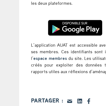
l
les deux plateformes.
i
c
a
t
L’application AUAT est accessible ave
ses membres. Ces identifiants sont i
i
l’
espace membres
du site. Les utilisa
o
créés pour exploiter des données te
rapports utiles aux réflexions d’amén
n
m
o
PARTAGER :