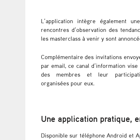
a
L’application intègre également un
n
rencontres d’observation des tendanc
c
les masterclass à venir y sont annoncé
e
Complémentaire des invitations envoy
u
par email, ce canal d’information vise à
des membres et leur participat
n
organisées pour eux.
e
a
p
Une application pratique,
p
Disponible sur téléphone Android et Ap