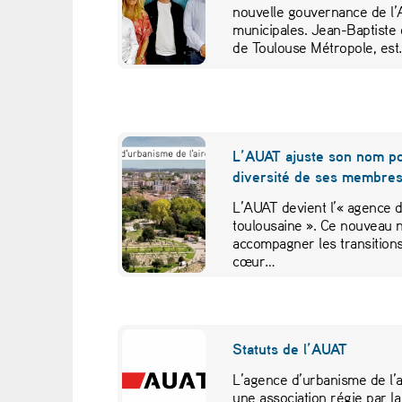
nouvelle gouvernance de l’A
m
municipales. Jean-Baptiste 
de Toulouse Métropole, es
e
m
b
L’AUAT ajuste son nom pou
r
diversité de ses membre
L’AUAT devient l’« agence d
e
toulousaine ». Ce nouveau 
accompagner les transitions 
s
cœur…
Statuts de l’AUAT
L’agence d’urbanisme de l’a
une association régie par la 