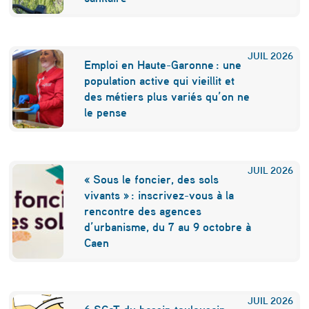
r
b
a
JUIL
2026
Emploi en Haute-Garonne : une
i
population active qui vieillit et
n
des métiers plus variés qu’on ne
le pense
e
s
JUIL
2026
« Sous le foncier, des sols
vivants » : inscrivez-vous à la
rencontre des agences
d’urbanisme, du 7 au 9 octobre à
Caen
JUIL
2026