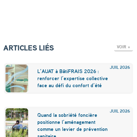
e
s
a
u
t
ARTICLES LIÉS
VOIR +
o
r
JUIL
2026
L’AUAT à BâtiFRAIS 2026 :
o
renforcer l’expertise collective
u
face au défi du confort d’été
t
e
JUIL
2026
s
Quand la sobriété foncière
positionne l’aménagement
u
comme un levier de prévention
sanitaire