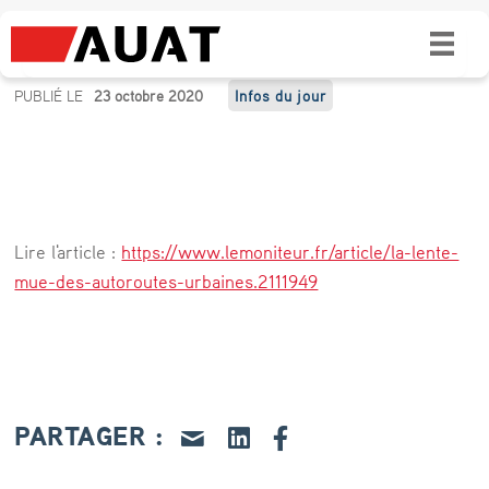
La lente mue des autoroutes urbaines
L
PUBLIÉ LE
23 octobre 2020
Infos du jour
a
l
e
n
Lire l'article :
https://www.lemoniteur.fr/article/la-lente-
t
mue-des-autoroutes-urbaines.2111949
e
m
u
e
PARTAGER :
d