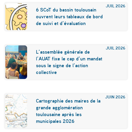
JUIL
2026
a
6 SCoT du bassin toulousain
b
ouvrent leurs tableaux de bord
de suivi et d’évaluation
i
o
d
JUIL
2026
L’assemblée générale de
i
l’AUAT fixe le cap d’un mandat
sous le signe de l’action
v
collective
e
r
s
JUIN
2026
Cartographie des maires de la
i
grande agglomération
toulousaine après les
t
municipales 2026
é