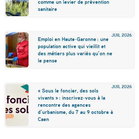
l
comme un levier de prévention
e
sanitaire
f
r
JUIL
2026
Emploi en Haute-Garonne : une
a
population active qui vieillit et
n
des métiers plus variés qu’on ne
le pense
ç
a
i
JUIL
2026
« Sous le foncier, des sols
s
vivants » : inscrivez-vous à la
e
rencontre des agences
d’urbanisme, du 7 au 9 octobre à
d
Caen
e
l