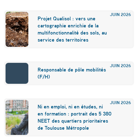
2
JUIN
2026
0
Projet Qualisol : vers une
cartographie enrichie de la
2
multifonctionnalité des sols, au
1
service des territoires
”
JUIN
2026
Responsable de pôle mobilités
(F/H)
JUIN
2026
Ni en emploi, ni en études, ni
en formation : portrait des 5 380
NEET des quartiers prioritaires
de Toulouse Métropole