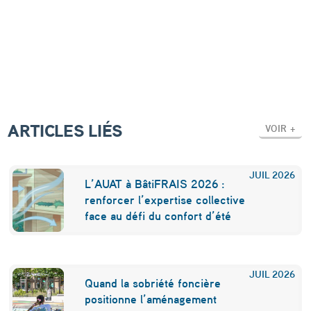
r
-
Y
o
n
,
ARTICLES LIÉS
VOIR +
“
C
JUIL
2026
L’AUAT à BâtiFRAIS 2026 :
a
renforcer l’expertise collective
p
face au défi du confort d’été
i
t
JUIL
2026
a
Quand la sobriété foncière
positionne l’aménagement