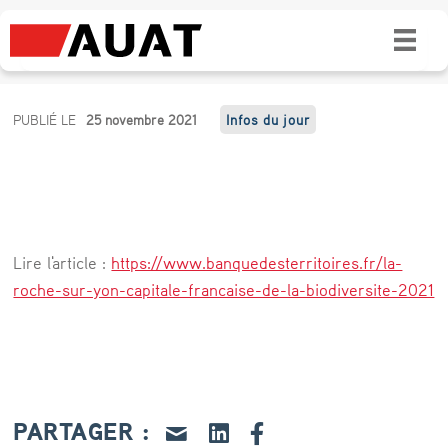
La Roche-sur-Yon, “Capitale française de la
biodiversité 2021”
L
PUBLIÉ LE
25 novembre 2021
Infos du jour
a
R
o
c
Lire l'article :
https://www.banquedesterritoires.fr/la-
h
roche-sur-yon-capitale-francaise-de-la-biodiversite-2021
e
-
s
u
PARTAGER :