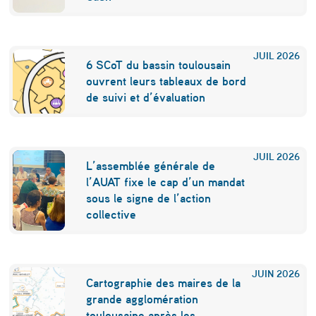
u
n
JUIL
2026
e
6 SCoT du bassin toulousain
ouvrent leurs tableaux de bord
g
de suivi et d’évaluation
r
a
JUIL
2026
n
L’assemblée générale de
d
l’AUAT fixe le cap d’un mandat
sous le signe de l’action
e
collective
é
t
JUIN
2026
u
Cartographie des maires de la
grande agglomération
d
toulousaine après les