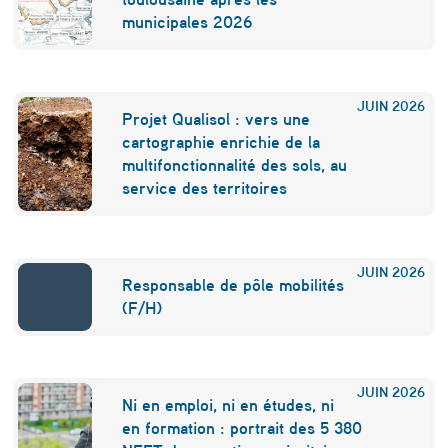
e
municipales 2026
s
u
JUIN
2026
r
Projet Qualisol : vers une
cartographie enrichie de la
l
multifonctionnalité des sols, au
a
service des territoires
p
r
JUIN
2026
Responsable de pôle mobilités
a
(F/H)
t
i
q
JUIN
2026
Ni en emploi, ni en études, ni
u
en formation : portrait des 5 380