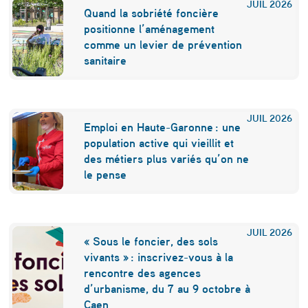
JUIL
2026
Quand la sobriété foncière
u
positionne l’aménagement
l
comme un levier de prévention
sanitaire
o
u
s
JUIL
2026
Emploi en Haute-Garonne : une
e
population active qui vieillit et
d
des métiers plus variés qu’on ne
le pense
é
v
o
JUIL
2026
« Sous le foncier, des sols
i
vivants » : inscrivez-vous à la
rencontre des agences
l
d’urbanisme, du 7 au 9 octobre à
e
Caen