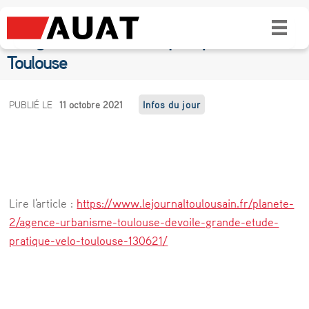
L’agence d’urbanisme de Toulouse dévoile
une grande étude sur la pratique du vélo à
Toulouse
L
PUBLIÉ LE
11 octobre 2021
Infos du jour
’
a
g
e
Lire l'article :
https://www.lejournaltoulousain.fr/planete-
n
2/agence-urbanisme-toulouse-devoile-grande-etude-
c
pratique-velo-toulouse-130621/
e
d