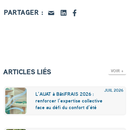
’
u
PARTAGER :
r
b
a
n
i
s
ARTICLES LIÉS
VOIR +
m
e
JUIL
2026
L’AUAT à BâtiFRAIS 2026 :
d
renforcer l’expertise collective
face au défi du confort d’été
e
T
o