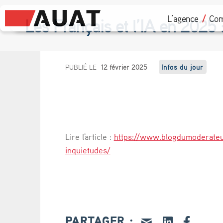
L’agence
Com
Les Français et l’IA en 2025 :
L
PUBLIÉ LE
12 février 2025
Infos du jour
e
s
F
Lire l'article :
https://www.blogdumoderateur.
r
inquietudes/
a
n
ç
PARTAGER :