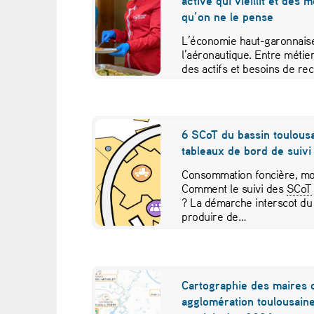
active qui vieillit et des 
n
qu’on ne le pense
2
L’économie haut-garonnaise
l’aéronautique. Entre métier
0
des actifs et besoins de re
études croisées pour contr
2
5
6 SCoT du bassin toulousa
tableaux de bord de suivi 
:
Consommation foncière, mob
t
Comment le suivi des
SCoT
? La démarche interscot du
a
produire de…
u
x
Cartographie des maires 
agglomération toulousaine
d