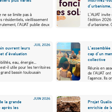
métiers plus variés
inscrivez-vo
d’urbanisme,
 ne se limite pas à
L’AUAT invite 
s résidentiels, vieillissement
l’édition 2026
crutement, l’AUAT publie deux
d’urbanisme. 
ibuer…
JUIL
2026
in ouvrent leurs
L’assemblée 
et d’évaluation
cap d’un mand
collective
ilités, eau, énergie…
est-il utile pour les territoires
Réunis en ass
 grand bassin toulousain
de l’AUAT ont 
l’agence. Ils
JUIN
2026
de la grande
Projet Qualis
 après les
enrichie de l