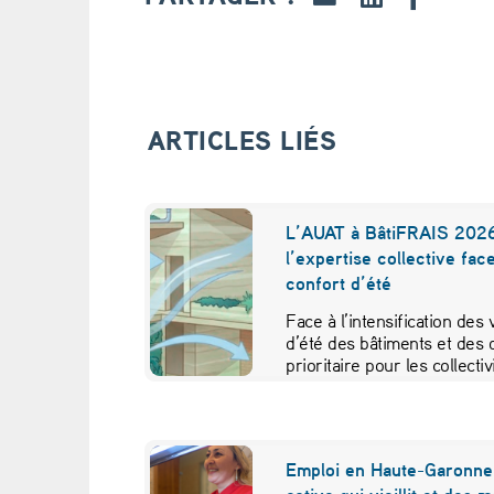
a
i
s
ARTICLES LIÉS
e
t
L’AUAT à BâtiFRAIS 2026
l’expertise collective fac
l
confort d’été
’
Face à l’intensification des
d’été des bâtiments et des 
I
prioritaire pour les collecti
A
e
Emploi en Haute-Garonne 