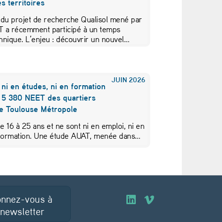
s territoires
 du projet de recherche Qualisol mené par
AT a récemment participé à un temps
hnique. L’enjeu : découvrir un nouvel…
JUIN
2026
 ni en études, ni en formation
s 5 380 NEET des quartiers
de Toulouse Métropole
de 16 à 25 ans et ne sont ni en emploi, ni en
 formation. Une étude AUAT, menée dans…
nnez-vous à
O
O
 newsletter
u
u