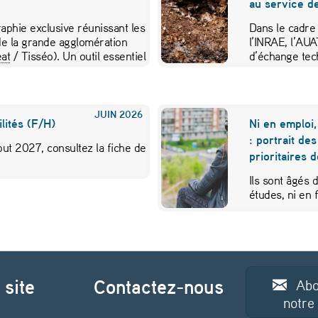
au service de
aphie exclusive réunissant les
Dans le cadre
e la grande agglomération
l’INRAE, l’AU
at
/ Tisséo). Un outil essentiel
d’échange tec
JUIN
2026
lités (F/H)
Ni en emploi,
: portrait de
ut 2027, consultez la fiche de
prioritaires 
Ils sont âgés 
études, ni en
 site
Contactez-nous
Abo
notre