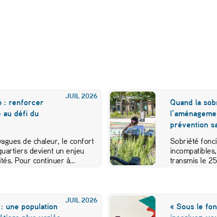
JUIL
2026
 : renforcer
Quand la sobr
e au défi du
l’aménageme
prévention sa
 vagues de chaleur, le confort
Sobriété fonci
quartiers devient un enjeu
incompatibles,
vités. Pour continuer à…
transmis le 2
JUIL
2026
: une population
« Sous le fon