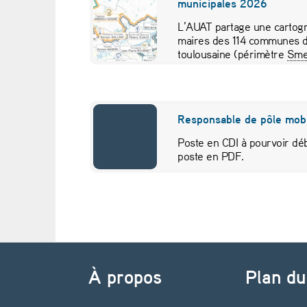
municipales 2026
’
L’AUAT partage une cartogr
maires des 114 communes d
u
toulousaine (périmètre
Sme
pour visualiser…
t
i
Responsable de pôle mobi
l
Poste en CDI à pourvoir déb
poste en PDF.
i
s
a
Navigation de l’article
t
À propos
Plan du
i