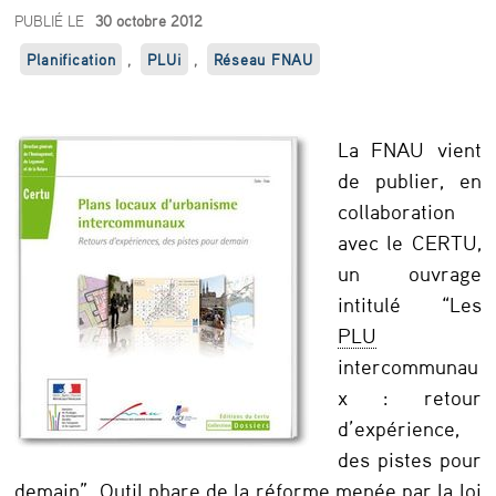
L
PUBLIÉ LE
30 octobre 2012
e
Planification
,
PLUi
,
Réseau FNAU
s
P
La FNAU vient
L
de publier, en
U
collaboration
avec le CERTU,
i
un ouvrage
n
intitulé “Les
t
PLU
e
intercommunau
r
x : retour
d’expérience,
c
des pistes pour
o
demain”. Outil phare de la réforme menée par la loi