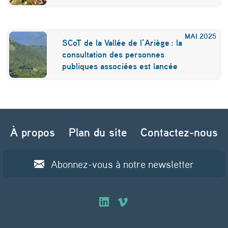
MAI
2025
SCoT de la Vallée de l’Ariège : la
consultation des personnes
publiques associées est lancée
Navigation de l’article
À propos
Plan du site
Contactez-nous
Abonnez-vous à notre newsletter
O
O
u
u