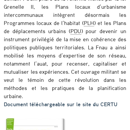
m
Grenelle II, les Plans locaux d’urbanisme
m
intercommunaux intègrent désormais les
u
Programmes locaux de l’habitat (
PLH
) et les Plans
de déplacements urbains (
PDU
) pour devenir un
n
instrument privilégié de la mise en cohérence des
a
politiques publiques territoriales. La Fnau a ainsi
u
mobilisé les moyens d’expertise de son réseau,
x
notamment l’auat, pour recenser, capitaliser et
mutualiser les expériences. Cet ouvrage militant se
:
veut le témoin de cette révolution dans les
m
méthodes et les pratiques de la planification
é
urbaine.
t
Document téléchargeable sur le site du CERTU
h
o