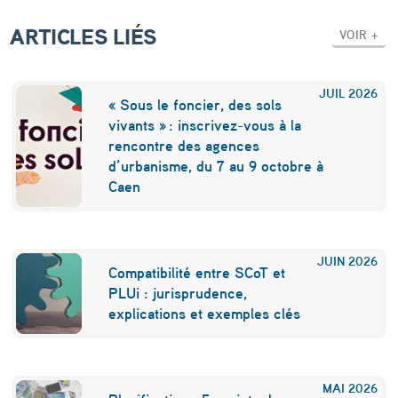
s
–
ARTICLES LIÉS
VOIR +
2
0
JUIL
2026
« Sous le foncier, des sols
1
vivants » : inscrivez-vous à la
rencontre des agences
2
d’urbanisme, du 7 au 9 octobre à
Caen
JUIN
2026
Compatibilité entre SCoT et
PLUi : jurisprudence,
explications et exemples clés
MAI
2026