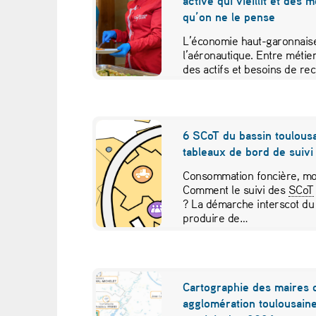
active qui vieillit et des 
s
qu’on ne le pense
P
L’économie haut-garonnaise
l’aéronautique. Entre métier
y
des actifs et besoins de re
études croisées pour contr
r
é
6 SCoT du bassin toulousa
tableaux de bord de suivi 
n
Consommation foncière, mob
é
Comment le suivi des
SCoT
? La démarche interscot du
e
produire de…
s
f
Cartographie des maires 
agglomération toulousaine
r