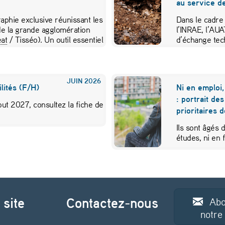
au service de
aphie exclusive réunissant les
Dans le cadre
e la grande agglomération
l’INRAE, l’AU
at
/ Tisséo). Un outil essentiel
d’échange tec
JUIN
2026
lités (F/H)
Ni en emploi,
: portrait de
ut 2027, consultez la fiche de
prioritaires 
Ils sont âgés 
études, ni en
 site
Contactez-nous
Abo
notre