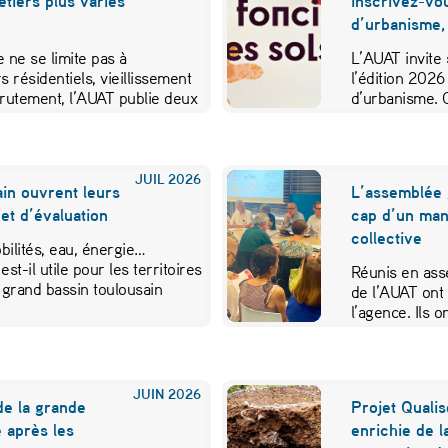
métiers plus variés
inscrivez-vo
d’urbanisme,
 ne se limite pas à
L’AUAT invite 
s résidentiels, vieillissement
l’édition 2026
crutement, l’AUAT publie deux
d’urbanisme. 
ibuer…
JUIL
2026
in ouvrent leurs
L’assemblée 
et d’évaluation
cap d’un mand
collective
ilités, eau, énergie…
est-il utile pour les territoires
Réunis en ass
 grand bassin toulousain
de l’AUAT ont 
l’agence. Ils
JUIN
2026
de la grande
Projet Qualis
 après les
enrichie de l