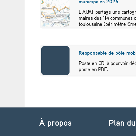
municipales 2026
a
L’AUAT partage une cartogr
maires des 114 communes d
n
toulousaine (périmètre
Sme
pour visualiser…
ç
a
Responsable de pôle mobi
i
Poste en CDI à pourvoir déb
poste en PDF.
s
e
s
Navigation de l’article
c
À propos
Plan du
h