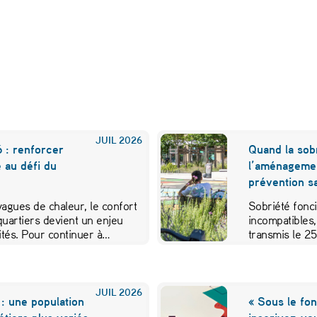
JUIL
2026
 : renforcer
Quand la sobr
e au défi du
l’aménageme
prévention sa
 vagues de chaleur, le confort
Sobriété fonci
quartiers devient un enjeu
incompatibles,
vités. Pour continuer à…
transmis le 2
JUIL
2026
: une population
« Sous le fon