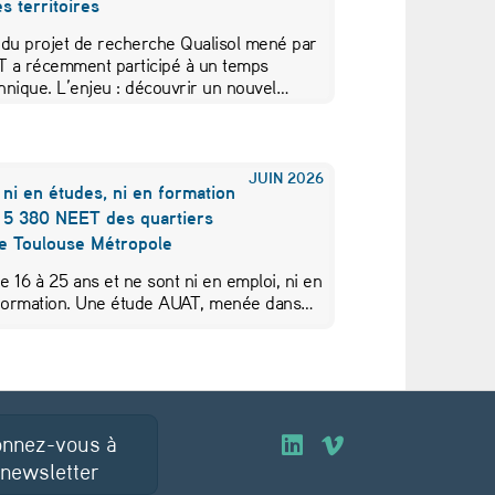
s territoires
 du projet de recherche Qualisol mené par
AT a récemment participé à un temps
hnique. L’enjeu : découvrir un nouvel…
JUIN
2026
 ni en études, ni en formation
s 5 380 NEET des quartiers
de Toulouse Métropole
de 16 à 25 ans et ne sont ni en emploi, ni en
 formation. Une étude AUAT, menée dans…
nnez-vous à
O
O
 newsletter
u
u