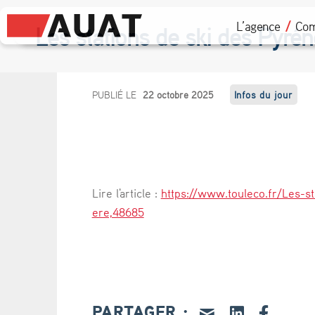
L’agence
Com
Les stations de ski des Pyré
L
PUBLIÉ LE
22 octobre 2025
Infos du jour
e
s
s
Lire l'article :
https://www.touleco.fr/Les-s
t
ere,48685
a
t
i
PARTAGER :