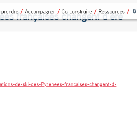
prendre
Accompagner
Co-construire
Ressources
nées françaises changent d’ère
tations-de-ski-des-Pyrenees-francaises-changent-d-