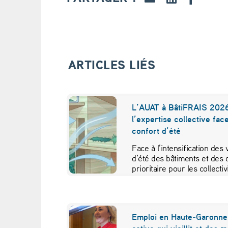
o
n
s
ARTICLES LIÉS
d
e
L’AUAT à BâtiFRAIS 2026
l’expertise collective fac
s
confort d’été
k
Face à l’intensification des
d’été des bâtiments et des 
i
prioritaire pour les collecti
d
e
Emploi en Haute-Garonne 