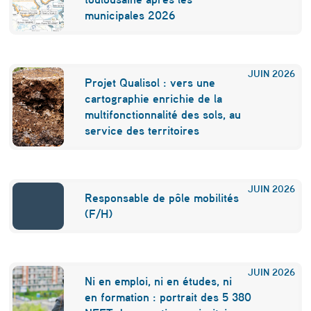
m
municipales 2026
a
t
JUIN
2026
i
Projet Qualisol : vers une
cartographie enrichie de la
q
multifonctionnalité des sols, au
u
service des territoires
e
e
JUIN
2026
Responsable de pôle mobilités
t
(F/H)
r
e
n
JUIN
2026
Ni en emploi, ni en études, ni
f
en formation : portrait des 5 380