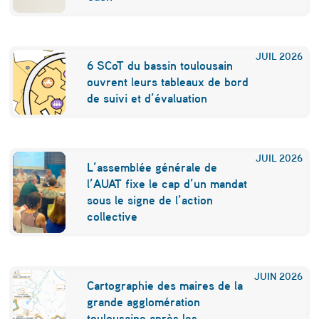
é
r
JUIL
2026
è
6 SCoT du bassin toulousain
ouvrent leurs tableaux de bord
g
de suivi et d’évaluation
l
e
JUIL
2026
m
L’assemblée générale de
e
l’AUAT fixe le cap d’un mandat
sous le signe de l’action
n
collective
t
c
JUIN
2026
l
Cartographie des maires de la
grande agglomération
i
toulousaine après les