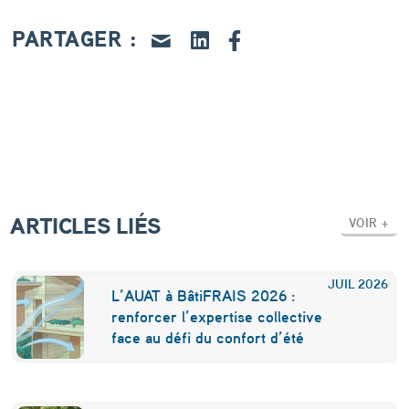
û
t
PARTAGER :
2
0
2
1
p
o
ARTICLES LIÉS
VOIR +
r
t
JUIL
2026
L’AUAT à BâtiFRAIS 2026 :
a
renforcer l’expertise collective
face au défi du confort d’été
n
t
l