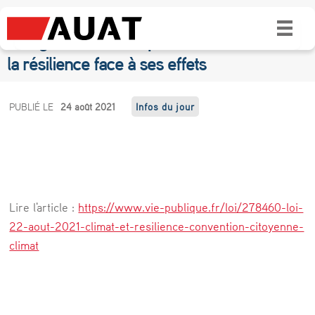
Loi du 22 août 2021 portant lutte contre le
dérèglement climatique et renforcement de
la résilience face à ses effets
L
PUBLIÉ LE
24 août 2021
Infos du jour
o
i
d
u
Lire l'article :
https://www.vie-publique.fr/loi/278460-loi-
2
22-aout-2021-climat-et-resilience-convention-citoyenne-
2
climat
a
o