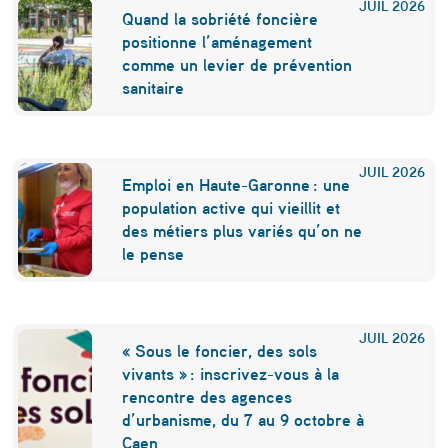
JUIL
2026
Quand la sobriété foncière
u
positionne l’aménagement
t
comme un levier de prévention
sanitaire
t
e
c
JUIL
2026
Emploi en Haute-Garonne : une
o
population active qui vieillit et
n
des métiers plus variés qu’on ne
le pense
t
r
e
JUIL
2026
« Sous le foncier, des sols
l
vivants » : inscrivez-vous à la
rencontre des agences
e
d’urbanisme, du 7 au 9 octobre à
d
Caen