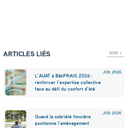
l
i
e
u
d
e
ARTICLES LIÉS
VOIR +
s
i
JUIL
2026
L’AUAT à BâtiFRAIS 2026 :
m
renforcer l’expertise collective
m
face au défi du confort d’été
e
u
JUIL
2026
b
Quand la sobriété foncière
positionne l’aménagement