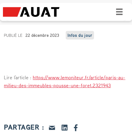
Paris : au milieu des immeubles pousse une
forêt
P
PUBLIÉ LE
22 décembre 2023
Infos du jour
a
r
i
s
Lire l'article :
https://www.lemoniteur.fr/article/paris-au-
:
milieu-des-immeubles-pousse-une-foret.2321943
a
u
m
i
PARTAGER :