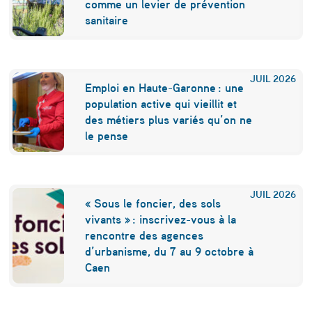
l
comme un levier de prévention
e
sanitaire
s
p
JUIL
2026
Emploi en Haute-Garonne : une
o
population active qui vieillit et
u
des métiers plus variés qu’on ne
le pense
s
s
e
JUIL
2026
« Sous le foncier, des sols
u
vivants » : inscrivez-vous à la
n
rencontre des agences
d’urbanisme, du 7 au 9 octobre à
e
Caen
f
o