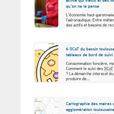
active qui vieillit et des 
e
qu’on ne le pense
r
L’économie haut-garonnaise
l’aéronautique. Entre métier
s
des actifs et besoins de re
études croisées pour contr
i
t
6 SCoT du bassin toulousa
tableaux de bord de suivi 
é
Consommation foncière, mob
d
Comment le suivi des
SCoT
? La démarche interscot du
e
produire de…
T
o
Cartographie des maires 
agglomération toulousaine
u