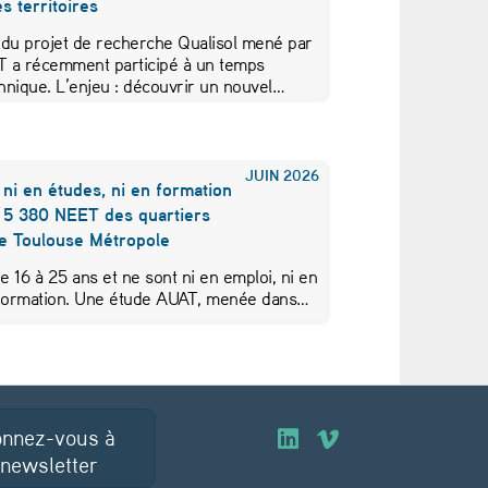
s territoires
 du projet de recherche Qualisol mené par
AT a récemment participé à un temps
hnique. L’enjeu : découvrir un nouvel…
JUIN
2026
 ni en études, ni en formation
s 5 380 NEET des quartiers
de Toulouse Métropole
de 16 à 25 ans et ne sont ni en emploi, ni en
 formation. Une étude AUAT, menée dans…
nnez-vous à
O
O
 newsletter
u
u