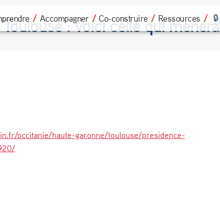
prendre
Accompagner
Co-construire
Ressources
 Toulouse : voici celle qui mènera
in.fr/occitanie/haute-garonne/toulouse/presidence-
920/