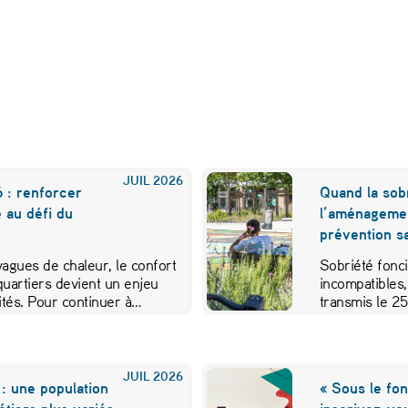
JUIL
2026
 : renforcer
Quand la sobr
e au défi du
l’aménageme
prévention sa
 vagues de chaleur, le confort
Sobriété fonci
quartiers devient un enjeu
incompatibles,
vités. Pour continuer à…
transmis le 2
JUIL
2026
: une population
« Sous le fon