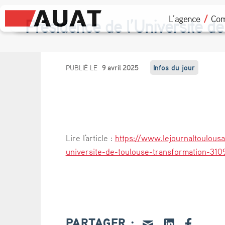
L’agence
Com
Présidence de l’Université de
P
PUBLIÉ LE
9 avril 2025
Infos du jour
r
é
s
Lire l'article :
https://www.lejournaltoulousa
i
universite-de-toulouse-transformation-310
d
e
n
PARTAGER :