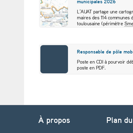
municipales 2026
l
L’AUAT partage une cartogr
maires des 114 communes d
o
toulousaine (périmètre
Sme
pour visualiser…
u
s
Responsable de pôle mobi
e
Poste en CDI à pourvoir déb
poste en PDF.
:
v
o
Navigation de l’article
i
À propos
Plan du
c