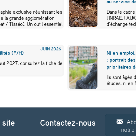
au service de
aphie exclusive réunissant les
Dans le cadre
e la grande agglomération
l’INRAE, l’AU
at
/ Tisséo). Un outil essentiel
d’échange tec
JUIN
2026
lités (F/H)
Ni en emploi,
: portrait de
ut 2027, consultez la fiche de
prioritaires 
Ils sont âgés 
études, ni en
 site
Contactez-nous
Abo
notre