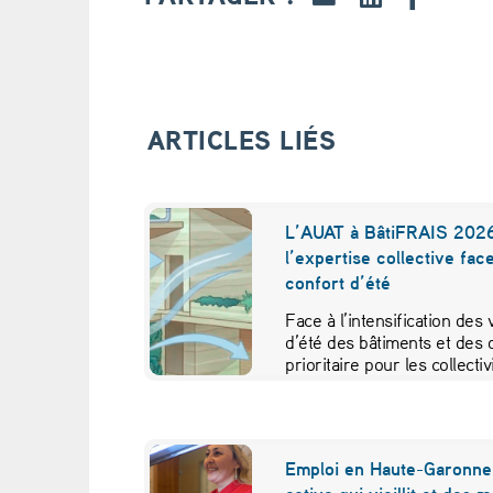
c
e
d
ARTICLES LIÉS
e
l
L’AUAT à BâtiFRAIS 2026
l’expertise collective fac
’
confort d’été
U
Face à l’intensification des
d’été des bâtiments et des 
n
prioritaire pour les collecti
i
v
Emploi en Haute-Garonne 