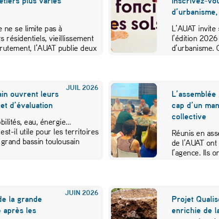
métiers plus variés
inscrivez-vo
d’urbanisme,
 ne se limite pas à
L’AUAT invite 
s résidentiels, vieillissement
l’édition 2026
crutement, l’AUAT publie deux
d’urbanisme. 
ibuer…
JUIL
2026
in ouvrent leurs
L’assemblée 
et d’évaluation
cap d’un mand
collective
ilités, eau, énergie…
est-il utile pour les territoires
Réunis en ass
 grand bassin toulousain
de l’AUAT ont 
l’agence. Ils
JUIN
2026
de la grande
Projet Qualis
 après les
enrichie de l