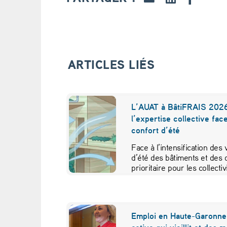
e
l
’
ARTICLES LIÉS
a
i
L’AUAT à BâtiFRAIS 2026
l’expertise collective fac
r
confort d’été
.
Face à l’intensification des
d’été des bâtiments et des 
E
prioritaire pour les collecti
t
s
Emploi en Haute-Garonne 