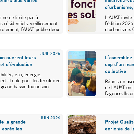
métiers plus variés
inscrivez-vo
d’urbanisme,
 ne se limite pas à
L’AUAT invite 
s résidentiels, vieillissement
l’édition 2026
crutement, l’AUAT publie deux
d’urbanisme. 
ibuer…
JUIL
2026
in ouvrent leurs
L’assemblée 
et d’évaluation
cap d’un mand
collective
ilités, eau, énergie…
est-il utile pour les territoires
Réunis en ass
 grand bassin toulousain
de l’AUAT ont 
l’agence. Ils
JUIN
2026
de la grande
Projet Qualis
 après les
enrichie de l