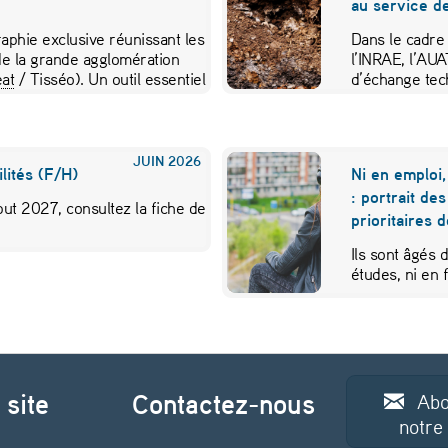
au service de
aphie exclusive réunissant les
Dans le cadre
e la grande agglomération
l’INRAE, l’AU
at
/ Tisséo). Un outil essentiel
d’échange tec
JUIN
2026
lités (F/H)
Ni en emploi,
: portrait de
ut 2027, consultez la fiche de
prioritaires 
Ils sont âgés 
études, ni en
 site
Contactez-nous
Abo
notre