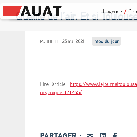
L’agence
Com
Qualité de l’air. Et si Toulous
Q
PUBLIÉ LE
25 mai 2021
Infos du jour
u
a
l
Lire l'article :
https://www.lejournaltoulousai
i
organique-121265/
t
é
d
PARTAGER :