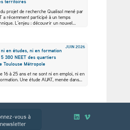
s territoires
 du projet de recherche Qualisol mené par
AT a récemment participé à un temps
hnique. L’enjeu : découvrir un nouvel…
JUIN
2026
 ni en études, ni en formation
s 5 380 NEET des quartiers
de Toulouse Métropole
de 16 à 25 ans et ne sont ni en emploi, ni en
 formation. Une étude AUAT, menée dans…
nnez-vous à
O
O
 newsletter
u
u