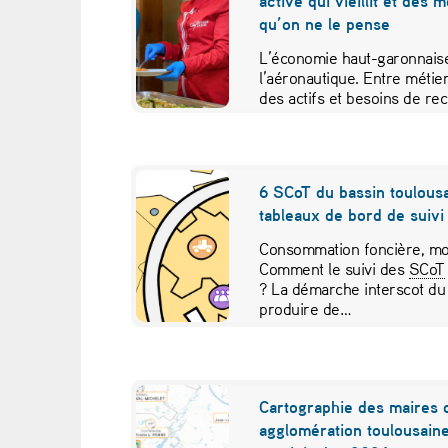
active qui vieillit et des 
i
qu’on ne le pense
T
L’économie haut-garonnaise
l’aéronautique. Entre métier
o
des actifs et besoins de re
études croisées pour contr
u
l
6 SCoT du bassin toulousa
tableaux de bord de suivi 
o
Consommation foncière, mob
u
Comment le suivi des
SCoT
? La démarche interscot du
s
produire de…
e
i
Cartographie des maires 
agglomération toulousaine
n