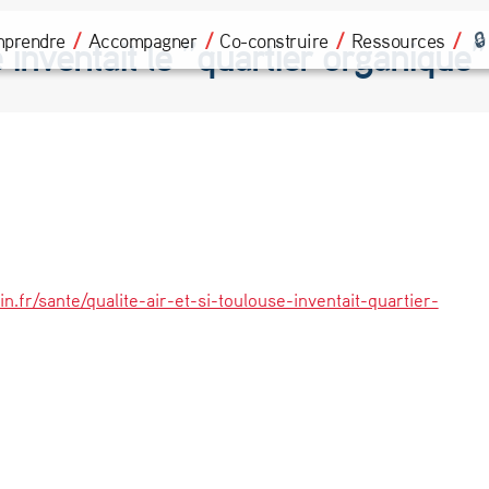
prendre
Accompagner
Co-construire
Ressources
e inventait le ”quartier organique”
n.fr/sante/qualite-air-et-si-toulouse-inventait-quartier-