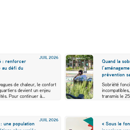
JUIL
2026
 : renforcer
Quand la sobr
e au défi du
l’aménageme
prévention sa
 vagues de chaleur, le confort
Sobriété fonci
quartiers devient un enjeu
incompatibles,
vités. Pour continuer à…
transmis le 2
JUIL
2026
: une population
« Sous le fon