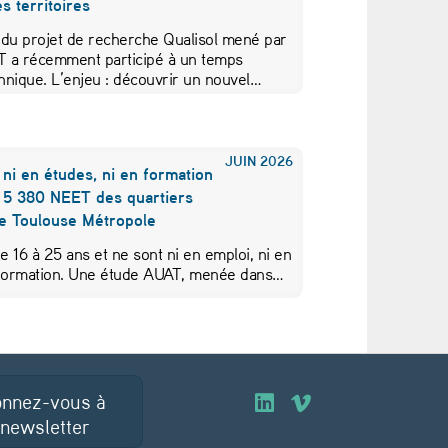
s territoires
 du projet de recherche Qualisol mené par
AT a récemment participé à un temps
hnique. L’enjeu : découvrir un nouvel…
JUIN
2026
 ni en études, ni en formation
s 5 380 NEET des quartiers
de Toulouse Métropole
de 16 à 25 ans et ne sont ni en emploi, ni en
 formation. Une étude AUAT, menée dans…
nnez-vous à
O
O
 newsletter
u
u