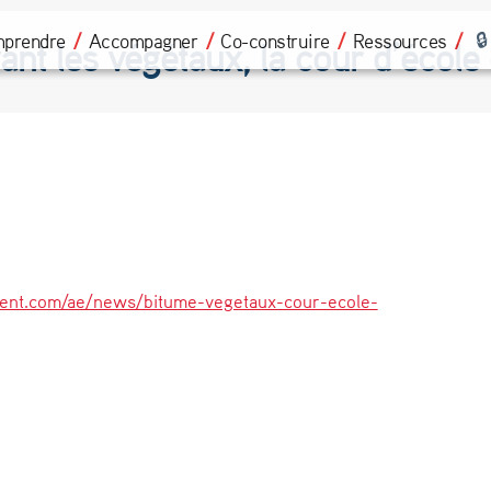
prendre
Accompagner
Co-construire
Ressources
ant les végétaux, la cour d’écol
ent.com/ae/news/bitume-vegetaux-cour-ecole-