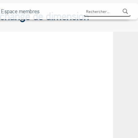
Rechercher :
Espace membres
e change de dimension