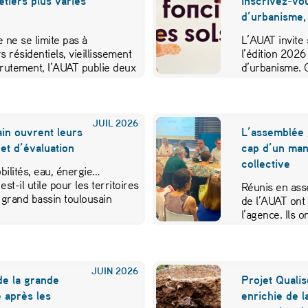
métiers plus variés
inscrivez-vo
d’urbanisme,
 ne se limite pas à
L’AUAT invite 
s résidentiels, vieillissement
l’édition 2026
crutement, l’AUAT publie deux
d’urbanisme. 
ibuer…
JUIL
2026
in ouvrent leurs
L’assemblée 
et d’évaluation
cap d’un mand
collective
ilités, eau, énergie…
est-il utile pour les territoires
Réunis en ass
 grand bassin toulousain
de l’AUAT ont 
l’agence. Ils
JUIN
2026
de la grande
Projet Qualis
 après les
enrichie de l