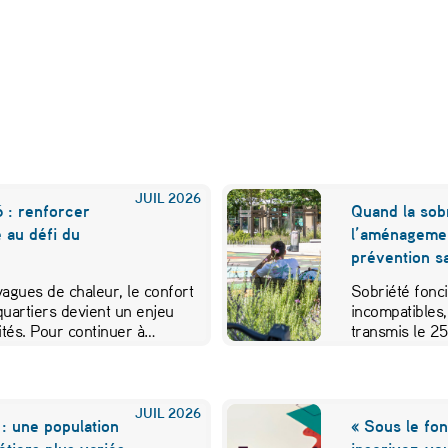
JUIL
2026
 : renforcer
Quand la sobr
e au défi du
l’aménageme
prévention sa
 vagues de chaleur, le confort
Sobriété fonci
quartiers devient un enjeu
incompatibles,
vités. Pour continuer à…
transmis le 2
JUIL
2026
: une population
« Sous le fon