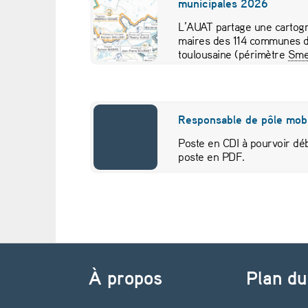
municipales 2026
s
L’AUAT partage une cartogr
maires des 114 communes d
v
toulousaine (périmètre
Sme
pour visualiser…
é
g
Responsable de pôle mobi
é
Poste en CDI à pourvoir déb
poste en PDF.
t
a
u
Navigation de l’article
x
À propos
Plan du
,