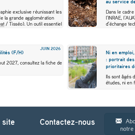
au service de
aphie exclusive réunissant les
Dans le cadre
e la grande agglomération
l’INRAE, l’AU
at
/ Tisséo). Un outil essentiel
d’échange tec
JUIN
2026
lités (F/H)
Ni en emploi,
: portrait de
ut 2027, consultez la fiche de
prioritaires 
Ils sont âgés 
études, ni en
 site
Contactez-nous
Abo
notre