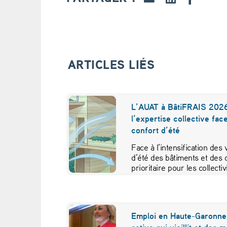
i
t
u
ARTICLES LIÉS
m
e
L’AUAT à BâtiFRAIS 2026
l’expertise collective fac
s
confort d’été
’
Face à l’intensification des
d’été des bâtiments et des 
e
prioritaire pour les collecti
f
f
Emploi en Haute-Garonne 