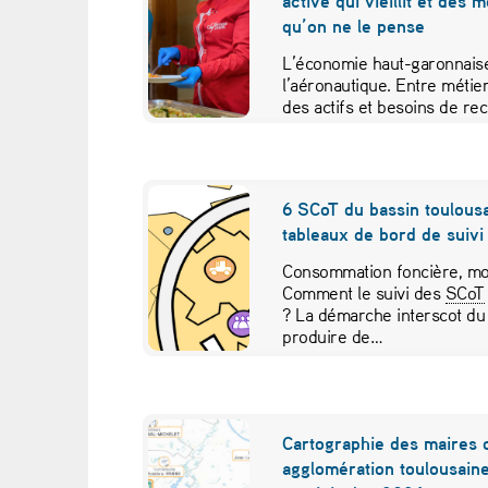
active qui vieillit et des 
a
qu’on ne le pense
c
L’économie haut-garonnaise
l’aéronautique. Entre métier
e
des actifs et besoins de re
études croisées pour contr
d
e
6 SCoT du bassin toulousa
tableaux de bord de suivi 
v
Consommation foncière, mob
a
Comment le suivi des
SCoT
? La démarche interscot du
n
produire de…
t
l
Cartographie des maires 
agglomération toulousaine
e