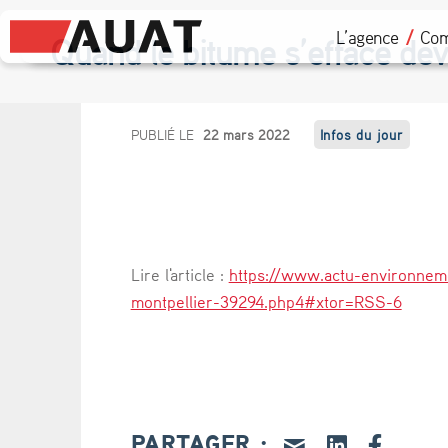
L’agence
Com
Quand le bitume s’efface dev
Q
PUBLIÉ LE
22 mars 2022
Infos du jour
u
a
n
Lire l'article :
https://www.actu-environnem
d
montpellier-39294.php4#xtor=RSS-6
l
e
b
PARTAGER :