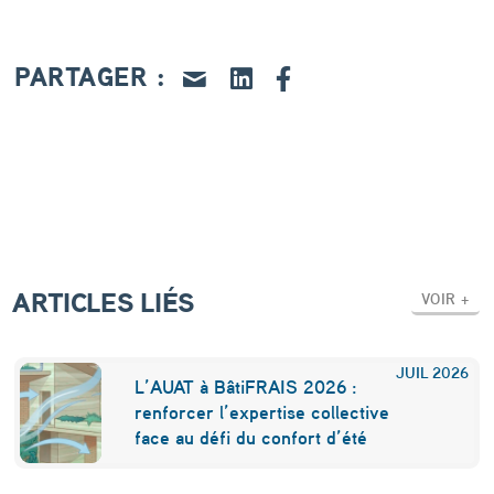
d
e
PARTAGER :
s
d
é
c
h
e
ARTICLES LIÉS
t
VOIR +
s
a
JUIL
2026
L’AUAT à BâtiFRAIS 2026 :
l
renforcer l’expertise collective
face au défi du confort d’été
i
m