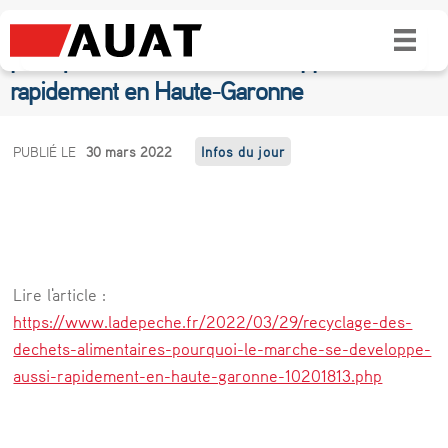
Recyclage des déchets alimentaires :
pourquoi le marché se développe aussi
rapidement en Haute-Garonne
R
PUBLIÉ LE
30 mars 2022
Infos du jour
e
c
y
c
Lire l'article :
l
https://www.ladepeche.fr/2022/03/29/recyclage-des-
a
dechets-alimentaires-pourquoi-le-marche-se-developpe-
aussi-rapidement-en-haute-garonne-10201813.php
g
e