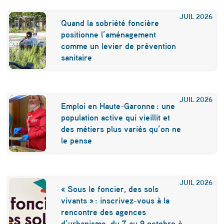
e
JUIL
2026
Quand la sobriété foncière
n
positionne l’aménagement
comme un levier de prévention
t
sanitaire
a
i
r
JUIL
2026
Emploi en Haute-Garonne : une
e
population active qui vieillit et
des métiers plus variés qu’on ne
s
le pense
:
p
JUIL
2026
« Sous le foncier, des sols
o
vivants » : inscrivez-vous à la
rencontre des agences
u
d’urbanisme, du 7 au 9 octobre à