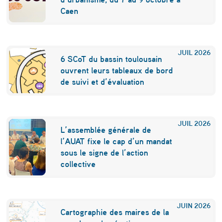
r
Caen
q
u
JUIL
2026
6 SCoT du bassin toulousain
o
ouvrent leurs tableaux de bord
i
de suivi et d’évaluation
l
e
JUIL
2026
m
L’assemblée générale de
l’AUAT fixe le cap d’un mandat
a
sous le signe de l’action
r
collective
c
h
JUIN
2026
é
Cartographie des maires de la