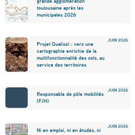
grande agglomération
s
toulousaine après les
e
municipales 2026
d
é
JUIN
2026
Projet Qualisol : vers une
v
cartographie enrichie de la
e
multifonctionnalité des sols, au
service des territoires
l
o
p
JUIN
2026
Responsable de pôle mobilités
p
(F/H)
e
a
JUIN
2026
u
Ni en emploi, ni en études, ni