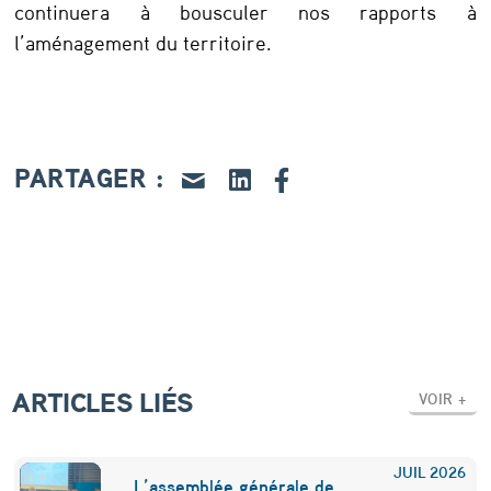
r
continuera à bousculer nos rapports à
e
l’aménagement du territoire.
a
c
t
PARTAGER :
e
u
r
s
d
e
ARTICLES LIÉS
VOIR +
l
’
JUIL
2026
a
L’assemblée générale de