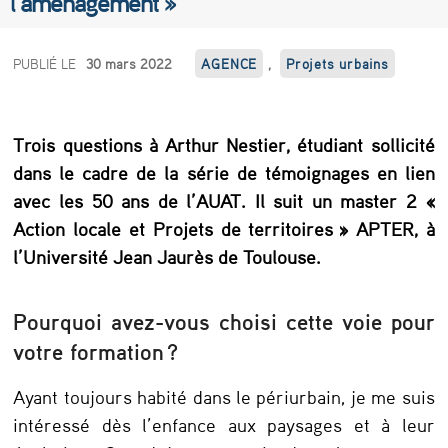
l’aménagement »
A
PUBLIÉ LE
30 mars 2022
AGENCE
,
Projets urbains
r
t
Trois questions à Arthur Nestier, étudiant sollicité
h
dans le cadre de la série de témoignages en lien
u
avec les 50 ans de l’AUAT. Il suit un master 2 «
r
Action locale et Projets de territoires » APTER, à
N
l’Université Jean Jaurès de Toulouse.
e
Pourquoi avez-vous choisi cette voie pour
s
votre formation ?
t
i
Ayant toujours habité dans le périurbain, je me suis
intéressé dès l’enfance aux paysages et à leur
e