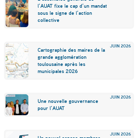
l’AUAT fixe le cap d’un mandat
m
sous le signe de l’action
é
collective
n
a
JUIN
2026
g
Cartographie des maires de la
grande agglomération
e
toulousaine après les
m
municipales 2026
e
n
JUIN
2026
t
Une nouvelle gouvernance
pour l’AUAT
»
JUIN
2026
Un nouvel espace membres