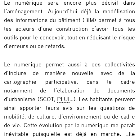
s
Le numérique sera encore plus décisif dans
s
l’aménagement. Aujourd’hui déjà la modélisation
des informations du bâtiment (BIM) permet à tous
y
les acteurs d’une construction d’avoir tous les
n
outils pour le concevoir, tout en réduisant le risque
e
d’erreurs ou de retards.
r
g
Le numérique permet aussi à des collectivités
d’inclure de manière nouvelle, avec de la
i
cartographie participative, dans le cadre
e
notamment de l’élaboration de documents
s
d’urbanisme (SCOT,
PLUi
…). Les habitants peuvent
e
ainsi apporter leurs avis sur les questions de
n
mobilité, de culture, d’environnement ou de cadre
de vie. Cette évolution par la numérique me paraît
t
inévitable puisqu’elle est déjà en marche. Elle