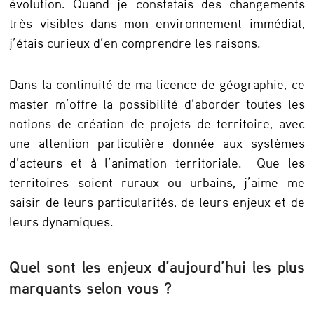
évolution. Quand je constatais des changements
r
très visibles dans mon environnement immédiat,
:
j’étais curieux d’en comprendre les raisons.
«
L
Dans la continuité de ma licence de géographie, ce
master m’offre la possibilité d’aborder toutes les
e
notions de création de projets de territoire, avec
n
une attention particulière donnée aux systèmes
u
d’acteurs et à l’animation territoriale. Que les
m
territoires soient ruraux ou urbains, j’aime me
é
saisir de leurs particularités, de leurs enjeux et de
leurs dynamiques.
r
i
Quel sont les enjeux d’aujourd’hui les plus
q
marquants selon vous ?
u