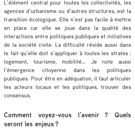
e
L’élément central pour toutes les collectivités, les
agences d’urbanisme ou d’autres structures, est la
f
transition écologique. Elle n’est pas facile à mettre
a
en place car elle se joue dans la qualité des
v
interactions entre politiques publiques et initiatives
o
de la société civile. La difficulté réside aussi dans
le fait qu’elle doit s’appliquer à toutes les strates :
r
logement, tourisme, mobilité… Je note aussi
i
l’émergence citoyenne dans les politiques
s
publiques. Pour être en adéquation, il faut articuler
e
les acteurs locaux et les politiques, trouver des
r
consensus.
a
Comment voyez-vous l’avenir ? Quels
l
seront les enjeux ?
e