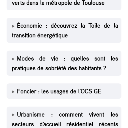
t
verts dans la métropole de Toulouse
i
n
Économie : découvrez la Toile de la
a
transition énergétique
l
e
d
Modes de vie : quelles sont les
e
pratiques de sobriété des habitants ?
s
o
Foncier : les usages de l'OCS GE
b
s
Urbanisme : comment vivent les
e
secteurs d'accueil résidentiel récents
r