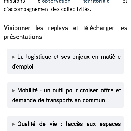
missions d’
observation territoriale
et
i
d’accompagnement des collectivités.
r
e
Visionner les replays et télécharger les
s
présentations
2
0
La logistique et ses enjeux en matière
2
d'emploi
4
,
Mobilité : un outil pour croiser offre et
l
demande de transports en commun
a
m
a
Qualité de vie : l'accès aux espaces