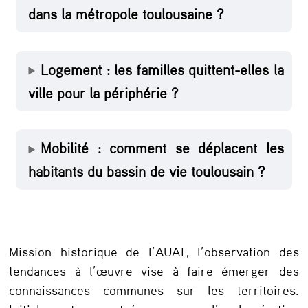
dans la métropole toulousaine ?
v
a
t
Logement : les familles quittent-elles la
o
ville pour la périphérie ?
i
r
Mobilité : comment se déplacent les
e
habitants du bassin de vie toulousain ?
s
Mission historique de l’AUAT, l’observation des
tendances à l’œuvre vise à faire émerger des
connaissances communes sur les territoires.