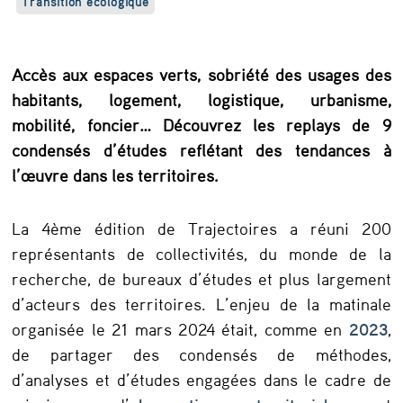
Transition écologique
a
y
s
Accès aux espaces verts, sobriété des usages des
habitants, logement, logistique, urbanisme,
d
mobilité, foncier… Découvrez les replays de 9
e
condensés d’études reflétant des tendances à
T
l’œuvre dans les territoires.
r
a
La 4ème édition de Trajectoires a réuni 200
j
représentants de collectivités, du monde de la
recherche, de bureaux d’études et plus largement
e
d’acteurs des territoires. L’enjeu de la matinale
c
organisée le 21 mars 2024 était, comme en
2023
,
t
de partager des condensés de méthodes,
o
d’analyses et d’études engagées dans le cadre de