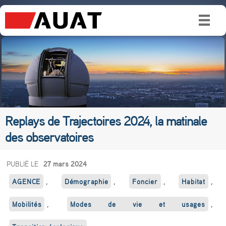
Replays de Trajectoires 2024, la matinale
des observatoires
R
PUBLIÉ LE
27 mars 2024
e
AGENCE
,
Démographie
,
Foncier
,
Habitat
,
p
Mobilités
,
Modes de vie et usages
,
l