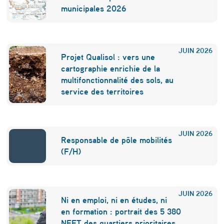
c
municipales 2026
e
t
JUIN
2026
Projet Qualisol : vers une
é
cartographie enrichie de la
t
multifonctionnalité des sols, au
service des territoires
é
JUIN
2026
Responsable de pôle mobilités
(F/H)
JUIN
2026
Ni en emploi, ni en études, ni
en formation : portrait des 5 380
NEET des quartiers prioritaires