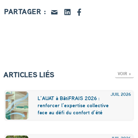
d
PARTAGER :
e
T
o
u
l
o
ARTICLES LIÉS
u
VOIR +
s
e
JUIL
2026
L’AUAT à BâtiFRAIS 2026 :
-
renforcer l’expertise collective
face au défi du confort d’été
B
l
JUIL
2026