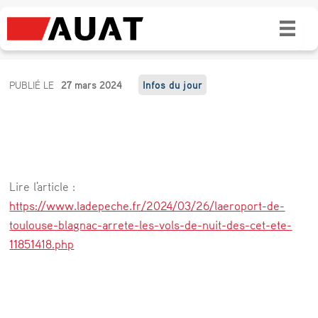
L’aéroport de Toulouse-Blagnac arrête les
vols de nuit dès cet été
L
PUBLIÉ LE
27 mars 2024
Infos du jour
’
a
é
r
Lire l'article :
o
https://www.ladepeche.fr/2024/03/26/laeroport-de-
p
toulouse-blagnac-arrete-les-vols-de-nuit-des-cet-ete-
11851418.php
o
r
t