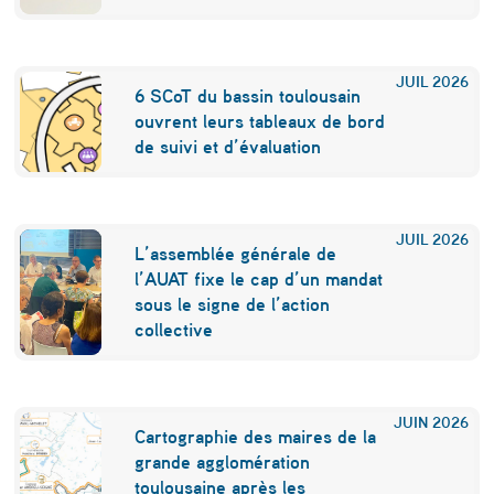
v
o
JUIL
2026
6 SCoT du bassin toulousain
l
ouvrent leurs tableaux de bord
s
de suivi et d’évaluation
d
e
JUIL
2026
n
L’assemblée générale de
l’AUAT fixe le cap d’un mandat
u
sous le signe de l’action
i
collective
t
d
JUIN
2026
è
Cartographie des maires de la
grande agglomération
s
toulousaine après les