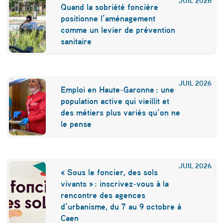
a
Quand la sobriété foncière
g
positionne l’aménagement
comme un levier de prévention
n
sanitaire
a
c
a
JUIL
2026
Emploi en Haute-Garonne : une
r
population active qui vieillit et
des métiers plus variés qu’on ne
r
le pense
ê
t
e
JUIL
2026
« Sous le foncier, des sols
l
vivants » : inscrivez-vous à la
rencontre des agences
e
d’urbanisme, du 7 au 9 octobre à
s
Caen