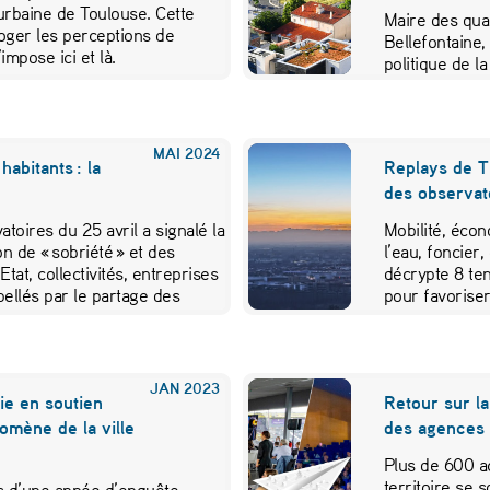
 urbaine de Toulouse. Cette
Maire des quar
oger les perceptions de
Bellefontaine,
impose ici et là.
politique de la
d’évaluation 
MAI
2024
habitants : la
Replays de Tr
des observat
toires du 25 avril a signalé la
Mobilité, éco
on de « sobriété » et des
l’eau, foncier
tat, collectivités, entreprises
décrypte 8 ten
rpellés par le partage des
pour favoriser
JAN
2023
ie en soutien
Retour sur l
mène de la ville
des agences
Plus de 600 
territoire se 
ns d’une année d’enquête