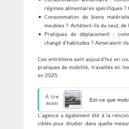
régimes alimentaires spécifiques ? 
u
Consommation de biens matériels 
e
meubles ? Achètent-ils du neuf, de 
s
Pratiques de déplacement : comm
changé d’habitudes ? Aimeraient-il
d
e
Ces entretiens sont aujourd’hui en co
pratiques de mobilité, travaillés en li
s
en 2025.
o
b
Est-ce que mobil
r
L’agence a également été à la rencon
i
ciblés pour étudier dans quelle mesur