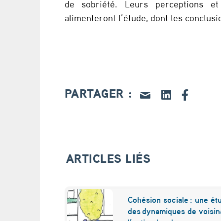
de sobriété. Leurs perceptions et
é
alimenteront l’étude, dont les conclusi
t
é
d
e
PARTAGER :
s
h
a
ARTICLES LIÉS
b
i
Cohésion sociale : une ét
des dynamiques de voisina