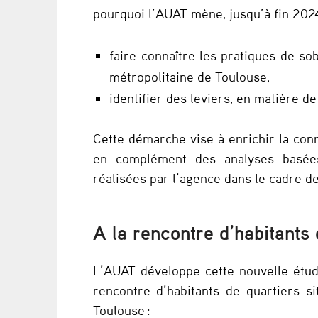
pourquoi l’AUAT mène, jusqu’à fin 2024
:
u
faire connaître les pratiques de sob
n
métropolitaine de Toulouse,
identifier des leviers, en matière de
e
é
Cette démarche vise à enrichir la conn
en complément des analyses basées
t
réalisées par l’agence dans le cadre d
u
A la rencontre d’habitant
d
e
L’AUAT développe cette nouvelle étud
s
rencontre d’habitants de quartiers s
Toulouse :