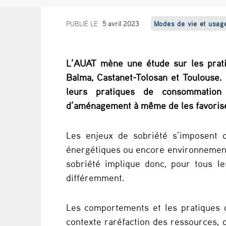
M
PUBLIÉ LE
5 avril 2023
Modes de vie et usag
o
L’AUAT mène une étude sur les pratiq
d
Balma, Castanet-Tolosan et Toulouse.
e
leurs pratiques de consommation 
d’aménagement à même de les favoris
s
d
Les enjeux de sobriété s’imposent d
énergétiques ou encore environnement
e
sobriété implique donc, pour tous l
v
différemment.
i
Les comportements et les pratiques d
e
contexte raréfaction des ressources, d