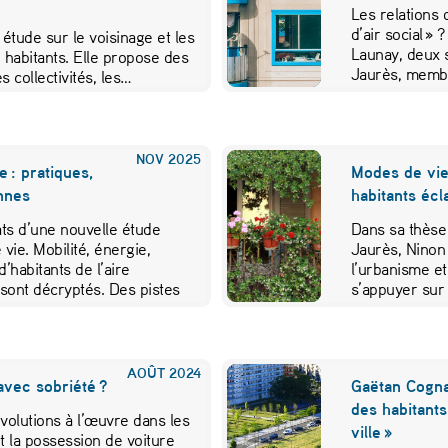
Les relations 
d’air social »
étude sur le voisinage et les
Launay, deux 
 habitants. Elle propose des
Jaurès, mem
s collectivités, les…
NOV
2025
 : pratiques,
Modes de vie
ennes
habitants éc
ts d’une nouvelle étude
Dans sa thèse
 vie. Mobilité, énergie,
Jaurès, Ninon
’habitants de l’aire
l’urbanisme et
sont décryptés. Des pistes
s’appuyer sur
ever les freins et encourager
e tout un chacun.
AOÛT
2024
avec sobriété ?
Gaëtan Cogna
des habitants
volutions à l’œuvre dans les
ville »
 la possession de voiture