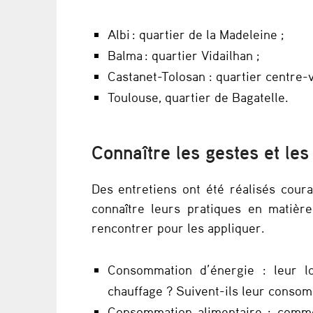
u
r
Albi : quartier de la Madeleine ;
Balma : quartier Vidailhan ;
l
Castanet-Tolosan : quartier centre-vi
e
Toulouse, quartier de Bagatelle.
s
Connaître les gestes et les
p
r
Des entretiens ont été réalisés cour
connaître leurs pratiques en matière
a
rencontrer pour les appliquer.
t
Consommation d’énergie : leur lo
i
chauffage ? Suivent-ils leur conso
q
Consommation alimentaire : commen