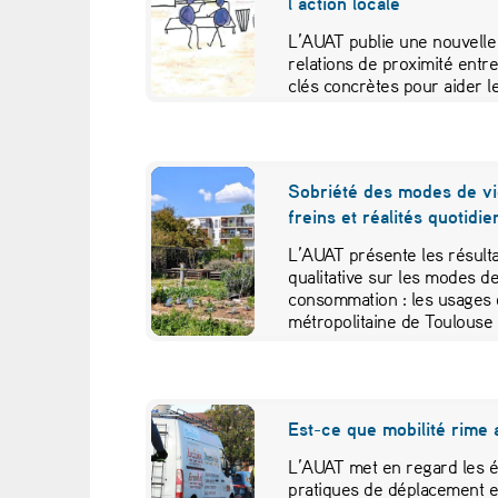
t
l’action locale
a
L’AUAT publie une nouvelle 
relations de proximité entre
clés concrètes pour aider le
n
t
s
Sobriété des modes de vie
freins et réalités quotidi
L’AUAT présente les résulta
qualitative sur les modes de
consommation : les usages d
métropolitaine de Toulouse 
sont aussi proposées pour l
les pratiques de sobriété d
Est-ce que mobilité rime 
L’AUAT met en regard les é
pratiques de déplacement et