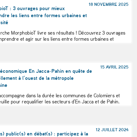
18 NOVEMBRE 2025
ioT : 3 ouvrages pour mieux
dre les liens entre formes urbaines et
sité
rche MorphobioT livre ses résultats ! Découvrez 3 ouvrages
prendre et agir sur les liens entre formes urbaines et
ité. L'AUAT y a...
15 AVRIL 2025
 économique En Jacca-Pahin en quête de
llement à l’ouest de la métropole
aine
accompagne dans la durée les communes de Colomiers et
uille pour requalifier les secteurs d'En Jacca et de Pahin.
ement, économie, mobilité… Ce projet...
12 JUILLET 2024
) public(s) en débat(s) : participez à la