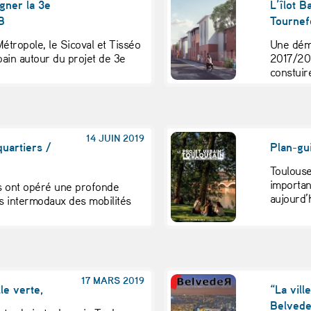
gner la 3e
L’îlot B
B
Tournefe
étropole, le Sicoval et Tisséo
Une déma
rbain autour du projet de 3e
2017/201
constuire
14 JUIN 2019
uartiers /
Plan-gui
Toulous
importan
s ont opéré une profonde
aujourd’h
s intermodaux des mobilités
17 MARS 2019
le verte,
“La vil
Belved