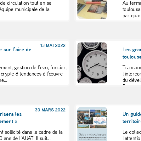
e circulation tout en se
Au terme
l’équipe municipale de la
toulousa
par quart
13 MAI 2022
e sur l’aire de
Les gra
toulous
ment, gestion de l’eau, foncier,
Transpor
crypte 8 tendances à l’œuvre
l’interc
e...
du dével
Retour...
30 MARS 2022
risera les
Un guide
gement »
territoi
t sollicité dans le cadre de la
Le colle
ans de l’AUAT. Il suit...
l’attent