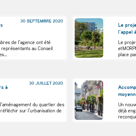
30 SEPTEMBRE 2020
es
Le proje
l’appel
res de l’agence ont été
Le proj
s représentants au Conseil
et MORPH
s...
place par
30 JUILLET 2020
rs à
Accompa
moyenn
 l’aménagement du quartier des
Un nouve
 réfléchir sur l’urbanisation de
déjà eng
reconquê