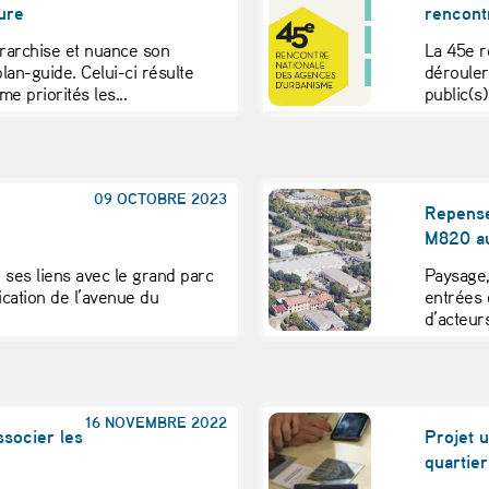
ure
rencont
rarchise et nuance son
La 45e r
lan-guide. Celui-ci résulte
dérouler
e priorités les...
public(s)
09 OCTOBRE 2023
Repenser
M820 au
es liens avec le grand parc
Paysage,
fication de l’avenue du
entrées 
d’acteur
16 NOVEMBRE 2022
ssocier les
Projet u
quartie