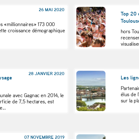
26 MAI 2020
Top 20 
Toulous
s « millionnaires » 173 000
Cette croissance démographique
hors Tou
recensem
visualise
28 JANVIER 2020
aysage
Les lig
Partenai
élus de 
munale avec Gagnac en 2014, le
sur la pl
ficie de 7,5 hectares, est
...
07 NOVEMBRE 2019