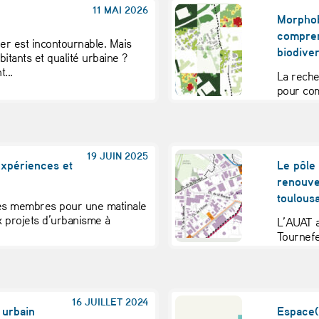
11 MAI 2026
?
Morphob
compren
fier est incontournable. Mais
biodiver
itants et qualité urbaine ?
...
La reche
pour com
biodivers
19 JUIN 2025
expériences et
Le pôle
renouve
toulous
es membres pour une matinale
x projets d’urbanisme à
L’AUAT 
.
Tournefe
Environn
16 JUILLET 2024
 urbain
Espace(s