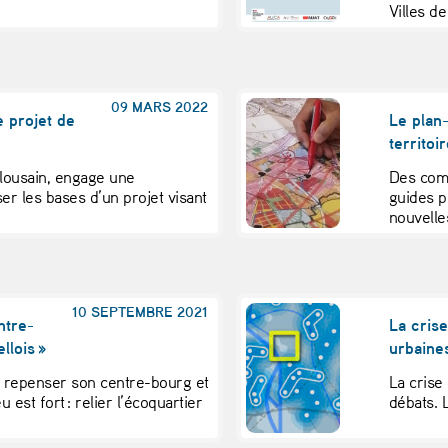
Villes d
09 MARS 2022
e projet de
Le plan-
territoi
lousain, engage une
Des comm
er les bases d’un projet visant
guides p
nouvelles
10 SEPTEMBRE 2021
ntre-
La crise
llois »
urbaine
 repenser son centre-bourg et
La crise
u est fort : relier l’écoquartier
débats. 