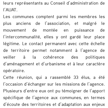
n
leurs représentants au Conseil d’administration de
l’AUAT.
c
Les communes comptent parmi les membres les
e
plus anciens de l’association, et malgré le
à
mouvement de montée en puissance de
l
l’intercommunalité, elles y ont gardé leur place
’
légitime. Le contact permanent avec cette échelle
de territoire permet notamment à l’agence de
é
veiller à la cohérence des politiques
c
d’aménagement et d’urbanisme et à leur caractère
o
opératoire.
u
Cette réunion, qui a rassemblé 33 élus, a été
t
l’occasion d’échanger sur les missions de l’agence.
Plusieurs d’entre eux ont pu témoigner de l’apport
e
spécifique de l’agence aux communes, en termes
d
d’écoute des territoires et d’adaptation aux enjeux