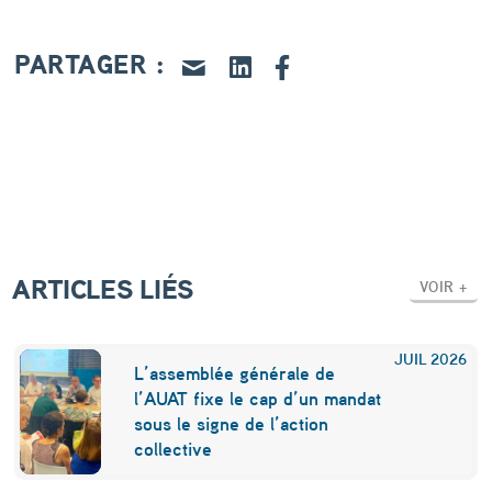
e
m
PARTAGER :
b
r
e
s
ARTICLES LIÉS
VOIR +
JUIL
2026
L’assemblée générale de
l’AUAT fixe le cap d’un mandat
sous le signe de l’action
collective