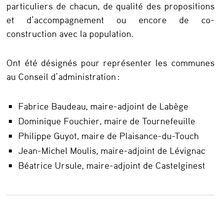
e
particuliers de chacun, de qualité des propositions
s
et d’accompagnement ou encore de co-
construction avec la population.
e
s
Ont été désignés pour représenter les communes
c
au Conseil d’administration :
o
m
Fabrice Baudeau, maire-adjoint de Labège
m
Dominique Fouchier, maire de Tournefeuille
u
Philippe Guyot, maire de Plaisance-du-Touch
Jean-Michel Moulis, maire-adjoint de Lévignac
n
Béatrice Ursule, maire-adjoint de Castelginest
e
s
m