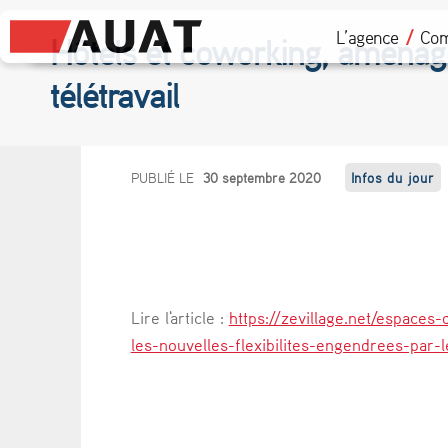
L’agence
Com
Hôtels et coworking, aménagem
télétravail
H
PUBLIÉ LE
30 septembre 2020
Infos du jour
ô
t
e
Lire l'article :
https://zevillage.net/espace
l
les-nouvelles-flexibilites-engendrees-par-le
s
e