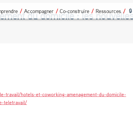
prendre
Accompagner
Co-construire
Ressources
ent du domicile : les nouvelles 
s-de-travail/hotels-et-coworking-amenagement-du-domicile-
-teletravail/