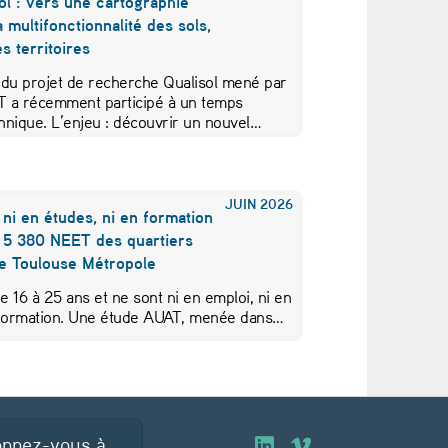
ol : vers une cartographie
a multifonctionnalité des sols,
s territoires
 du projet de recherche Qualisol mené par
AT a récemment participé à un temps
hnique. L’enjeu : découvrir un nouvel…
JUIN
2026
 ni en études, ni en formation
s 5 380 NEET des quartiers
de Toulouse Métropole
de 16 à 25 ans et ne sont ni en emploi, ni en
 formation. Une étude AUAT, menée dans…
nnez-vous à
O
O