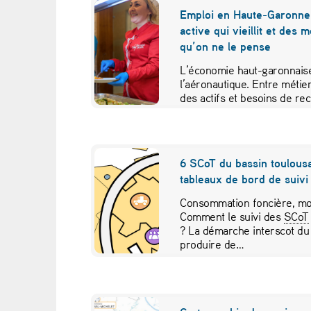
,
Emploi en Haute-Garonne 
active qui vieillit et des 
a
qu’on ne le pense
m
L’économie haut-garonnaise
l’aéronautique. Entre métier
é
des actifs et besoins de re
études croisées pour contr
n
a
6 SCoT du bassin toulousa
tableaux de bord de suivi 
g
Consommation foncière, mob
e
Comment le suivi des
SCoT
? La démarche interscot du
m
produire de…
e
n