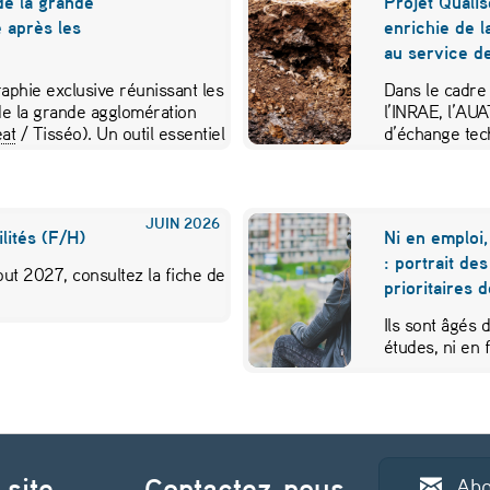
de la grande
Projet Qualis
 après les
enrichie de l
au service de
aphie exclusive réunissant les
Dans le cadre
e la grande agglomération
l’INRAE, l’AU
at
/ Tisséo). Un outil essentiel
d’échange tec
JUIN
2026
lités (F/H)
Ni en emploi,
: portrait de
ut 2027, consultez la fiche de
prioritaires 
Ils sont âgés 
études, ni en
 site
Contactez-nous
Abo