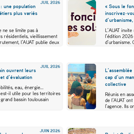
JUIL
2026
: une population
« Sous le fon
métiers plus variés
inscrivez-vo
d’urbanisme,
 ne se limite pas à
L’AUAT invite 
s résidentiels, vieillissement
l’édition 2026
crutement, l’AUAT publie deux
d’urbanisme. 
ibuer…
JUIL
2026
in ouvrent leurs
L’assemblée 
et d’évaluation
cap d’un mand
collective
ilités, eau, énergie…
est-il utile pour les territoires
Réunis en ass
 grand bassin toulousain
de l’AUAT ont 
l’agence. Ils
JUIN
2026