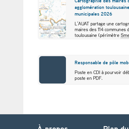
Cartographie des maires 
agglomération toulousaine
t
municipales 2026
d
L’AUAT partage une cartogr
maires des 114 communes d
u
toulousaine (périmètre
Sme
pour visualiser…
d
o
Responsable de pôle mobi
m
Poste en CDI à pourvoir déb
poste en PDF.
i
c
i
Navigation de l’article
l
À propos
Plan du