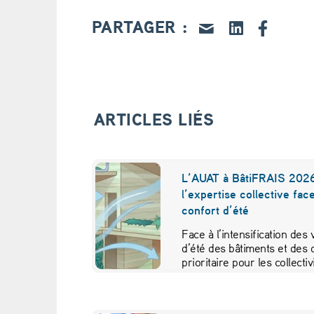
t
PARTAGER :
c
o
w
ARTICLES LIÉS
o
r
L’AUAT à BâtiFRAIS 2026
l’expertise collective fac
k
confort d’été
i
Face à l’intensification des
d’été des bâtiments et des 
n
prioritaire pour les collecti
g