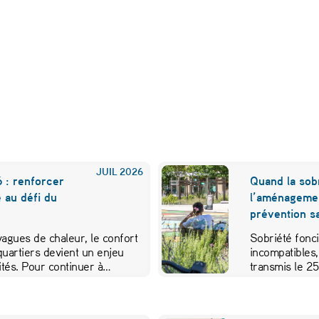
JUIL
2026
 : renforcer
Quand la sobr
e au défi du
l’aménageme
prévention sa
 vagues de chaleur, le confort
Sobriété fonci
quartiers devient un enjeu
incompatibles,
vités. Pour continuer à…
transmis le 2