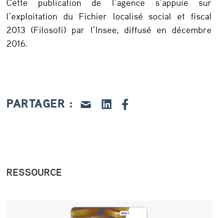
e
Cette publication de l’agence s’appuie sur
l’exploitation du Fichier localisé social et fiscal
s
2013 (Filosofi) par l’Insee, diffusé en décembre
:
2016.
l
e
s
c
PARTAGER :
o
n
t
r
RESSOURCE
a
s