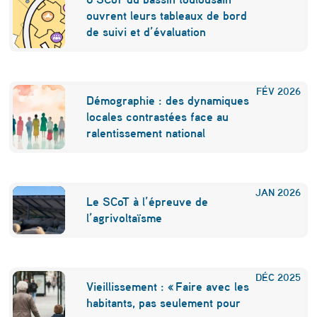
ouvrent leurs tableaux de bord
a
de suivi et d’évaluation
i
n
e
FÉV
2026
Démographie : des dynamiques
d
locales contrastées face au
ralentissement national
e
T
o
JAN
2026
Le SCoT à l’épreuve de
u
l’agrivoltaïsme
l
o
DÉC
2025
u
Vieillissement : « Faire avec les
habitants, pas seulement pour
s