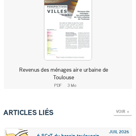
t
e
s
d
e
l
’
Revenus des ménages aire urbaine de
a
Toulouse
i
PDF
3 Mo
r
e
ARTICLES LIÉS
VOIR +
u
r
JUIL
2026
b
6 SCoT du bassin toulousain