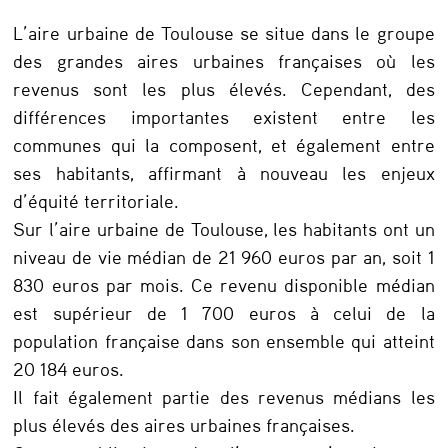
v
L’aire urbaine de Toulouse se situe dans le groupe
e
des grandes aires urbaines françaises où les
n
revenus sont les plus élevés. Cependant, des
u
différences importantes existent entre les
s
communes qui la composent, et également entre
ses habitants, affirmant à nouveau les enjeux
d
d’équité territoriale.
e
Sur l’aire urbaine de Toulouse, les habitants ont un
s
niveau de vie médian de 21 960 euros par an, soit 1
m
830 euros par mois. Ce revenu disponible médian
est supérieur de 1 700 euros à celui de la
é
population française dans son ensemble qui atteint
n
20 184 euros.
a
Il fait également partie des revenus médians les
g
plus élevés des aires urbaines françaises.