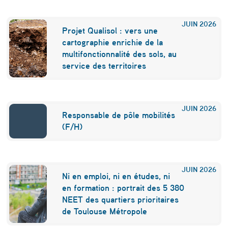
e
JUIN
2026
s
Projet Qualisol : vers une
cartographie enrichie de la
p
multifonctionnalité des sols, au
a
service des territoires
c
e
JUIN
2026
Responsable de pôle mobilités
(F/H)
JUIN
2026
Ni en emploi, ni en études, ni
en formation : portrait des 5 380
NEET des quartiers prioritaires
de Toulouse Métropole