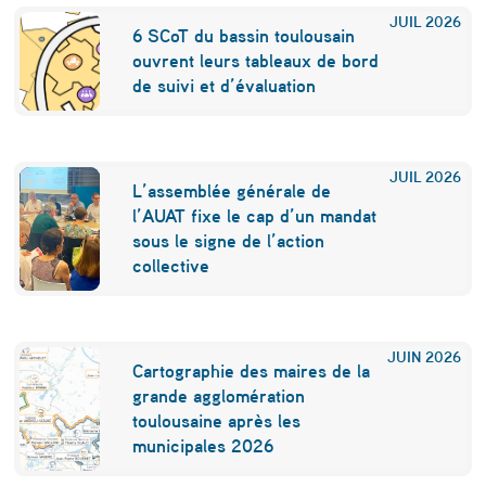
JUIL
2026
A
6 SCoT du bassin toulousain
i
ouvrent leurs tableaux de bord
de suivi et d’évaluation
r
b
u
JUIL
2026
L’assemblée générale de
s
l’AUAT fixe le cap d’un mandat
sous le signe de l’action
e
collective
t
A
r
JUIN
2026
Cartographie des maires de la
i
grande agglomération
toulousaine après les
a
municipales 2026
n