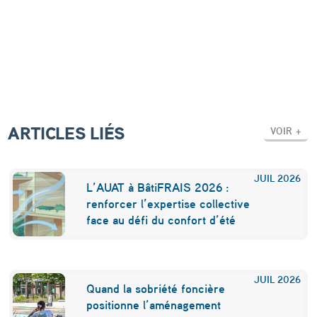
m
m
e
n
t
l
ARTICLES LIÉS
VOIR +
a
c
JUIL
2026
L’AUAT à BâtiFRAIS 2026 :
h
renforcer l’expertise collective
u
face au défi du confort d’été
t
e
JUIL
2026
d
Quand la sobriété foncière
positionne l’aménagement