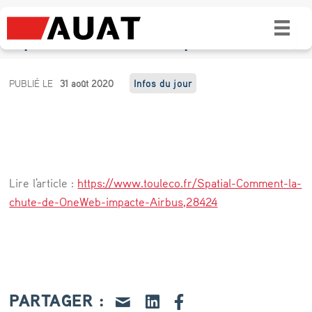
Spatial. Comment la chute de OneWeb
impacte Airbus et Arianespace
S
PUBLIÉ LE
31 août 2020
Infos du jour
p
a
t
i
Lire l'article :
https://www.touleco.fr/Spatial-Comment-la-
a
chute-de-OneWeb-impacte-Airbus,28424
l
.
C
o
PARTAGER :