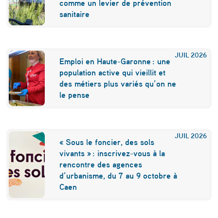
e
comme un levier de prévention
O
sanitaire
n
e
JUIL
2026
Emploi en Haute-Garonne : une
W
population active qui vieillit et
e
des métiers plus variés qu’on ne
le pense
b
i
m
JUIL
2026
« Sous le foncier, des sols
p
vivants » : inscrivez-vous à la
a
rencontre des agences
d’urbanisme, du 7 au 9 octobre à
c
Caen
t
e