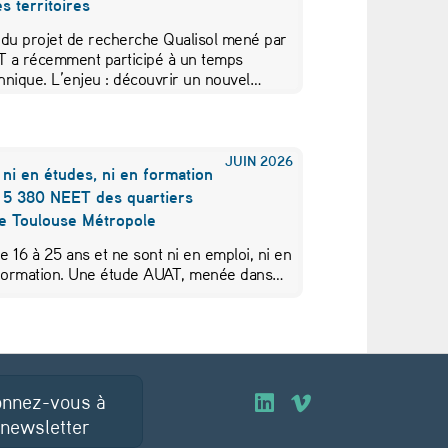
s territoires
 du projet de recherche Qualisol mené par
AT a récemment participé à un temps
hnique. L’enjeu : découvrir un nouvel…
JUIN
2026
 ni en études, ni en formation
s 5 380 NEET des quartiers
de Toulouse Métropole
de 16 à 25 ans et ne sont ni en emploi, ni en
 formation. Une étude AUAT, menée dans…
nnez-vous à
O
O
 newsletter
u
u