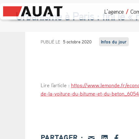
L’agence
Com
Urbanisme à Paris : fini le « 
U
PUBLIÉ LE
5 octobre 2020
Infos du jour
r
b
a
Lire l'article :
https://www.lemonde.fr/econo
n
de-la-voiture-du-bitume-et-du-beton_605
i
s
m
PARTAGER :