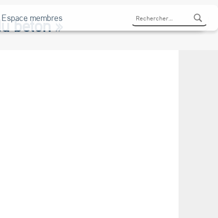
Rechercher :
Espace membres
du béton »