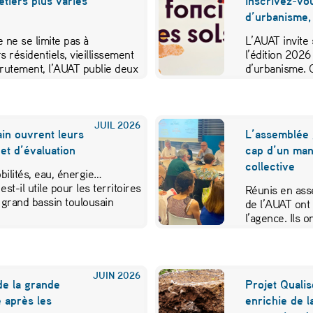
métiers plus variés
inscrivez-vo
d’urbanisme,
 ne se limite pas à
L’AUAT invite 
s résidentiels, vieillissement
l’édition 2026
crutement, l’AUAT publie deux
d’urbanisme. 
ibuer…
JUIL
2026
in ouvrent leurs
L’assemblée 
et d’évaluation
cap d’un mand
collective
ilités, eau, énergie…
est-il utile pour les territoires
Réunis en ass
 grand bassin toulousain
de l’AUAT ont 
l’agence. Ils
JUIN
2026
de la grande
Projet Qualis
 après les
enrichie de l