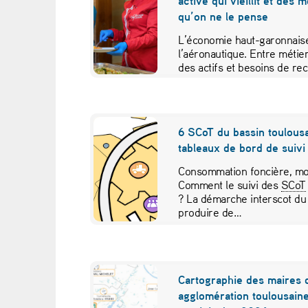
active qui vieillit et des 
n
qu’on ne le pense
i
L’économie haut-garonnaise
l’aéronautique. Entre métier
l
des actifs et besoins de re
études croisées pour contr
e
«
6 SCoT du bassin toulousa
tableaux de bord de suivi 
r
Consommation foncière, mob
è
Comment le suivi des
SCoT
? La démarche interscot du
g
produire de…
n
e
Cartographie des maires 
agglomération toulousaine
d