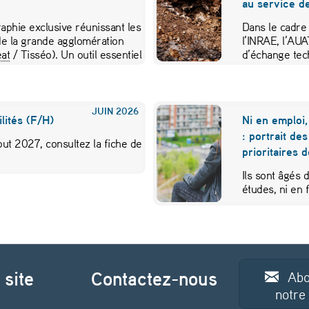
au service de
aphie exclusive réunissant les
Dans le cadre
e la grande agglomération
l’INRAE, l’AU
at
/ Tisséo). Un outil essentiel
d’échange tec
JUIN
2026
lités (F/H)
Ni en emploi,
: portrait de
ut 2027, consultez la fiche de
prioritaires 
Ils sont âgés 
études, ni en
 site
Contactez-nous
Abo
notre