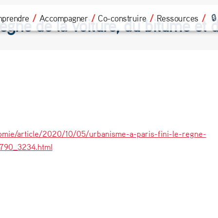
prendre
Accompagner
Co-construire
Ressources
règne de la voiture, du bitume et 
mie/article/2020/10/05/urbanisme-a-paris-fini-le-regne-
4790_3234.html