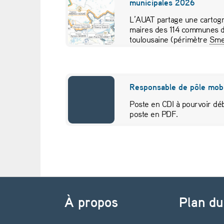
municipales 2026
e
L’AUAT partage une cartogr
maires des 114 communes d
l
toulousaine (périmètre
Sme
pour visualiser…
a
v
Responsable de pôle mobi
o
Poste en CDI à pourvoir déb
poste en PDF.
i
t
u
Navigation de l’article
r
À propos
Plan du
e