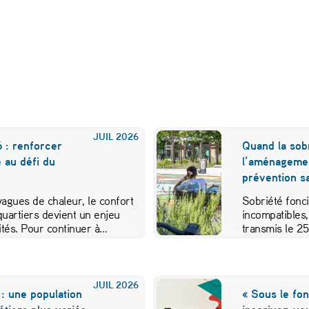
JUIL
2026
 : renforcer
Quand la sobr
e au défi du
l’aménageme
prévention sa
 vagues de chaleur, le confort
Sobriété fonci
quartiers devient un enjeu
incompatibles,
vités. Pour continuer à…
transmis le 2
JUIL
2026
: une population
« Sous le fon