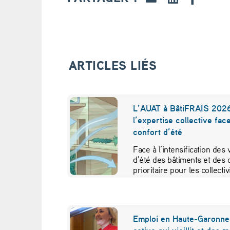
e
à
P
ARTICLES LIÉS
a
r
L’AUAT à BâtiFRAIS 2026
l’expertise collective fac
i
confort d’été
s
Face à l’intensification des
d’été des bâtiments et des 
:
prioritaire pour les collecti
f
i
Emploi en Haute-Garonne 